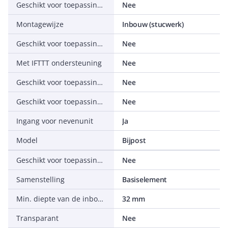
Geschikt voor toepassing met drukker
Nee
Montagewijze
Inbouw (stucwerk)
Geschikt voor toepassing met IR-drukker
Nee
Met IFTTT ondersteuning
Nee
Geschikt voor toepassing met RF-drukker
Nee
Geschikt voor toepassing met tijdschakelaar/timer
Nee
Ingang voor nevenunit
Ja
Model
Bijpost
Geschikt voor toepassing met bewegingsmelder
Nee
Samenstelling
Basiselement
Min. diepte van de inbouwdoos
32 mm
Transparant
Nee