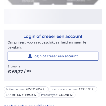
Login of creëer een account
Om prijzen, voorraadbeschikbaarheid en meer te
bekijken.
Login of creëer een account
Brutoprijs
€
69,37
/
STK
Artikelnummer
2850312052
Leveranciersnummer
1733DNE
content_copy
content_copy
EAN
4011377166998
Producttype
1733DNE
content_copy
content_copy