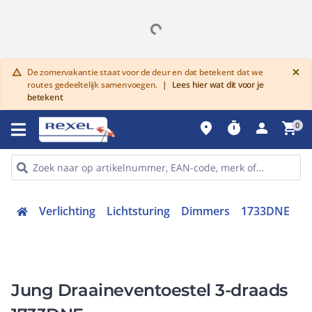
G
×
De zomervakantie staat voor de deur en dat betekent dat we
warning
routes gedeeltelijk samenvoegen.
|
Lees hier wat dit voor je
betekent
place
timer
person
shopping_cart
0
Verlichting
Lichtsturing
Dimmers
1733DNE
Jung Draaineventoestel 3-draads