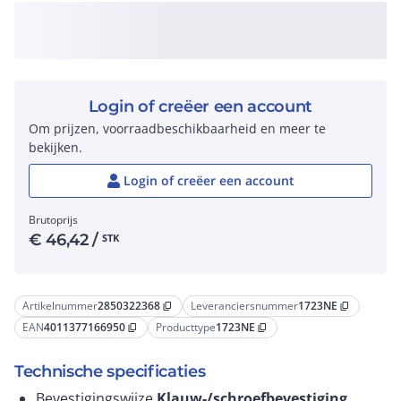
Login of creëer een account
Om prijzen, voorraadbeschikbaarheid en meer te
bekijken.
Login of creëer een account
Brutoprijs
€
46,42
/
STK
Artikelnummer
2850322368
Leveranciersnummer
1723NE
content_copy
content_copy
EAN
4011377166950
Producttype
1723NE
content_copy
content_copy
Technische specificaties
Bevestigingswijze
Klauw-/schroefbevestiging