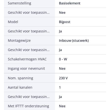
Samenstelling
Basiselement
Geschikt voor toepassing met IR-drukker
Nee
Model
Bijpost
Geschikt voor toepassing met RF-drukker
Ja
Montagewijze
Inbouw (stucwerk)
Geschikt voor toepassing met tijdschakelaar/timer
Ja
Schakelvermogen HVAC
0 - W
Ingang voor nevenunit
Nee
Nom. spanning
230 V
Aantal kanalen
1
Geschikt voor toepassing met bewegingsmelder
Ja
Met IFTTT ondersteuning
Nee