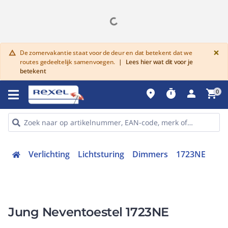
G
×
De zomervakantie staat voor de deur en dat betekent dat we
warning
routes gedeeltelijk samenvoegen.
|
Lees hier wat dit voor je
betekent
place
timer
person
shopping_cart
0
Verlichting
Lichtsturing
Dimmers
1723NE
Jung Neventoestel 1723NE