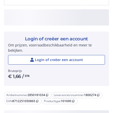
Login of creëer een account
Om prijzen, voorraadbeschikbaarheid en meer te
bekijken.
Login of creëer een account
Brutoprijs
€
1,66
/
STK
Artikelnummer
2850181034
Leveranciersnummer
1800274
content_copy
content_copy
EAN
8712251050865
Producttype
101690
content_copy
content_copy