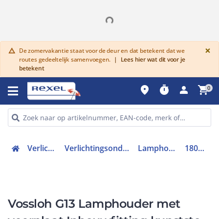
G
×
De zomervakantie staat voor de deur en dat betekent dat we
warning
routes gedeeltelijk samenvoegen.
|
Lees hier wat dit voor je
betekent
place
timer
person
shopping_cart
0
Verlichting
Verlichtingsonderdelen
Lamphouders
1800274
Vossloh G13 Lamphouder met