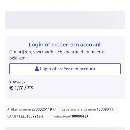
Login of creëer een account
Om prijzen, voorraadbeschikbaarheid en meer te
bekijken.
Login of creëer een account
Brutoprijs
€
1,17
/
STK
Artikelnummer
2700326119
Leveranciersnummer
1800904
content_copy
content_copy
EAN
8712251059912
Producttype
1800904
content_copy
content_copy