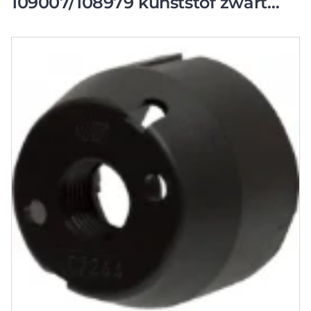
109007/108979 kunststof zwart
1800904