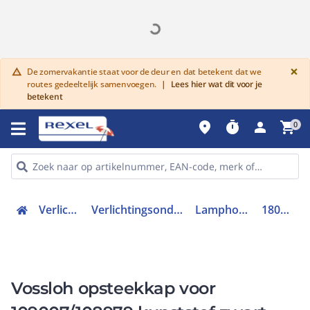
G
×
De zomervakantie staat voor de deur en dat betekent dat we
warning
routes gedeeltelijk samenvoegen.
|
Lees hier wat dit voor je
betekent
place
timer
person
shopping_cart
0
Verlichting
Verlichtingsonderdelen
Lamphouders
1800904
Vossloh opsteekkap voor