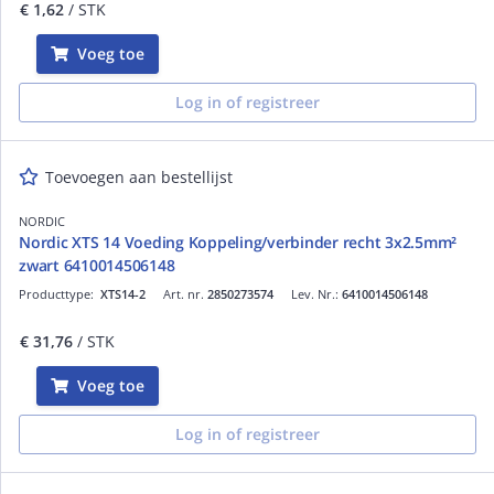
€ 1,62
/ STK
Voeg toe
Log in of registreer
Toevoegen aan bestellijst
NORDIC
Nordic XTS 14 Voeding Koppeling/verbinder recht 3x2.5mm²
zwart 6410014506148
Producttype:
XTS14-2
Art. nr.
2850273574
Lev. Nr.:
6410014506148
€ 31,76
/ STK
Voeg toe
Log in of registreer