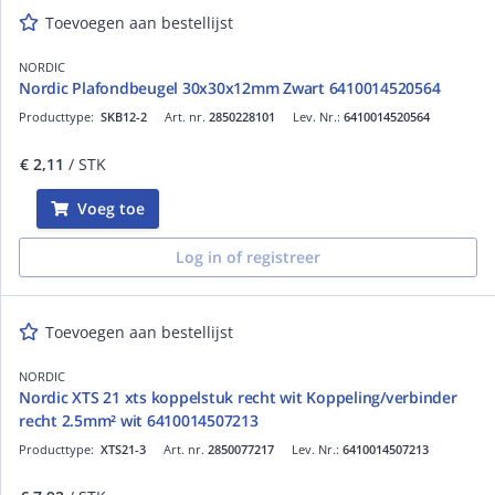
Toevoegen aan bestellijst
NORDIC
Nordic Plafondbeugel 30x30x12mm Zwart 6410014520564
Producttype:
SKB12-2
Art. nr.
2850228101
Lev. Nr.:
6410014520564
€ 2,11
/ STK
Voeg toe
Log in of registreer
Toevoegen aan bestellijst
NORDIC
Nordic XTS 21 xts koppelstuk recht wit Koppeling/verbinder
recht 2.5mm² wit 6410014507213
Producttype:
XTS21-3
Art. nr.
2850077217
Lev. Nr.:
6410014507213