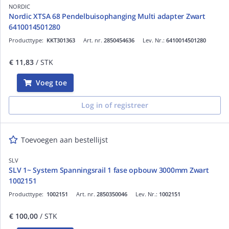
NORDIC
Nordic XTSA 68 Pendelbuisophanging Multi adapter Zwart
6410014501280
Producttype:
KKT301363
Art. nr.
2850454636
Lev. Nr.:
6410014501280
€ 11,83
/ STK
Voeg toe
Log in of registreer
Toevoegen aan bestellijst
SLV
SLV 1~ System Spanningsrail 1 fase opbouw 3000mm Zwart
1002151
Producttype:
1002151
Art. nr.
2850350046
Lev. Nr.:
1002151
€ 100,00
/ STK