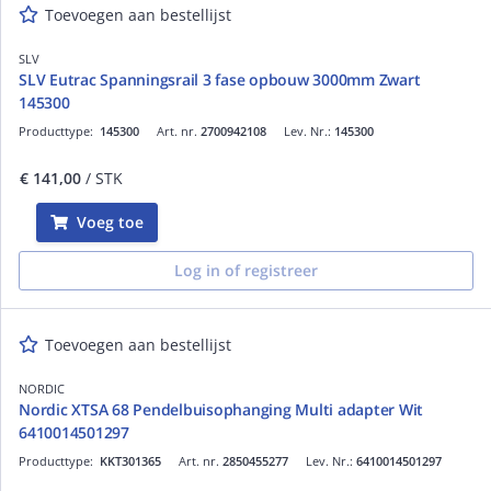
Toevoegen aan bestellijst
SLV
SLV Eutrac Spanningsrail 3 fase opbouw 3000mm Zwart
145300
Producttype:
145300
Art. nr.
2700942108
Lev. Nr.:
145300
€ 141,00
/ STK
Voeg toe
Log in of registreer
Toevoegen aan bestellijst
NORDIC
Nordic XTSA 68 Pendelbuisophanging Multi adapter Wit
6410014501297
Producttype:
KKT301365
Art. nr.
2850455277
Lev. Nr.:
6410014501297