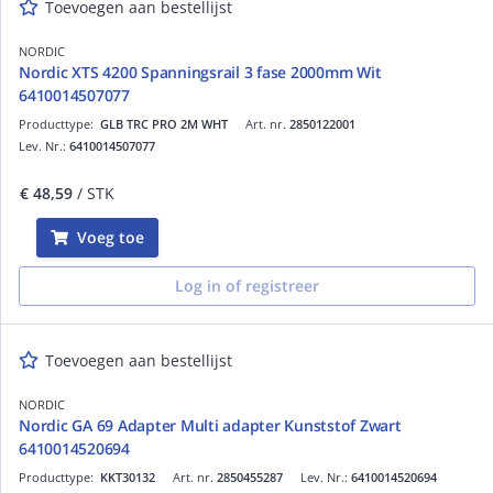
Toevoegen aan bestellijst
NORDIC
Nordic XTS 4200 Spanningsrail 3 fase 2000mm Wit
6410014507077
Producttype:
GLB TRC PRO 2M WHT
Art. nr.
2850122001
Lev. Nr.:
6410014507077
€ 48,59
/ STK
Voeg toe
Log in of registreer
Toevoegen aan bestellijst
NORDIC
Nordic GA 69 Adapter Multi adapter Kunststof Zwart
6410014520694
Producttype:
KKT30132
Art. nr.
2850455287
Lev. Nr.:
6410014520694