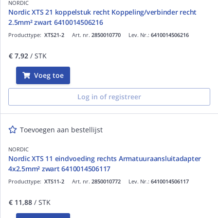
NORDIC
Nordic XTS 21 koppelstuk recht Koppeling/verbinder recht
2.5mm² zwart 6410014506216
Producttype:
XTS21-2
Art. nr.
2850010770
Lev. Nr.:
6410014506216
€ 7,92
/ STK
Voeg toe
Log in of registreer
Toevoegen aan bestellijst
NORDIC
Nordic XTS 11 eindvoeding rechts Armatuuraansluitadapter
4x2.5mm² zwart 6410014506117
Producttype:
XTS11-2
Art. nr.
2850010772
Lev. Nr.:
6410014506117
€ 11,88
/ STK