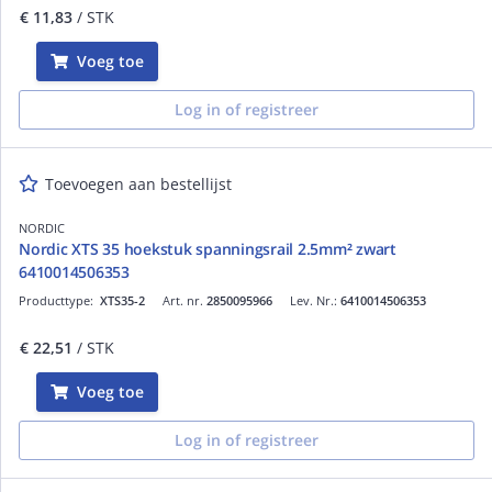
€ 11,83
/ STK
Voeg toe
Log in of registreer
Toevoegen aan bestellijst
NORDIC
Nordic XTS 35 hoekstuk spanningsrail 2.5mm² zwart
6410014506353
Producttype:
XTS35-2
Art. nr.
2850095966
Lev. Nr.:
6410014506353
€ 22,51
/ STK
Voeg toe
Log in of registreer