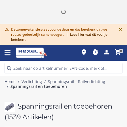
G
×
De zomervakantie staat voor de deur en dat betekent dat we
warning
routes gedeeltelijk samenvoegen.
|
Lees hier wat dit voor je
betekent
place
timer
person
shopping_cart
0
Home
Verlichting
Spanningsrail - Railverlichting
Spanningsrail en toebehoren
Spanningsrail en toebehoren
(1539 Artikelen)