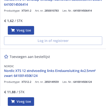
6410014506414
Producttype:
XTS41-2
Art. nr.
2850010783
Lev. Nr.:
6410014506414
€ 1,62
/ STK
Voeg toe
Log in of registreer
Toevoegen aan bestellijst
NORDIC
Nordic XTS 12 eindvoeding links Eindaansluiting 4x2.5mm²
zwart 6410014506124
Producttype:
XTS12-2
Art. nr.
2850149559
Lev. Nr.:
6410014506124
€ 11,88
/ STK
Voeg toe