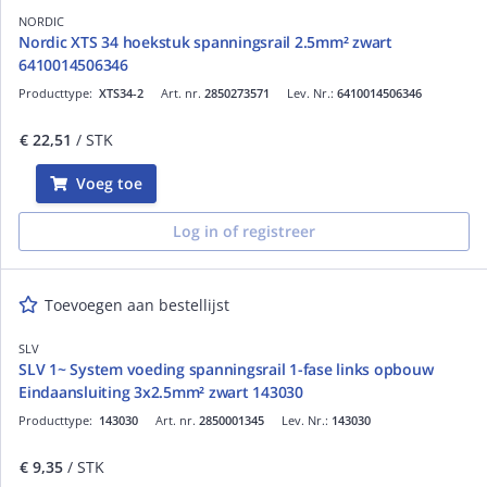
NORDIC
Nordic XTS 34 hoekstuk spanningsrail 2.5mm² zwart
6410014506346
Producttype:
XTS34-2
Art. nr.
2850273571
Lev. Nr.:
6410014506346
€ 22,51
/ STK
Voeg toe
Log in of registreer
Toevoegen aan bestellijst
SLV
SLV 1~ System voeding spanningsrail 1-fase links opbouw
Eindaansluiting 3x2.5mm² zwart 143030
Producttype:
143030
Art. nr.
2850001345
Lev. Nr.:
143030
€ 9,35
/ STK