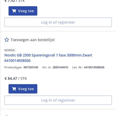
€ 7,92
/ STK
Voeg toe
Log in of registreer
Toevoegen aan bestellijst
NORDIC
Nordic GB 2300 Spanningsrail 1 fase 3000mm Zwart
6410014508036
Producttype:
KKT303140
Art. nr.
2850164910
Lev. Nr.:
6410014508036
€ 84,47
/ STK
Voeg toe
Log in of registreer