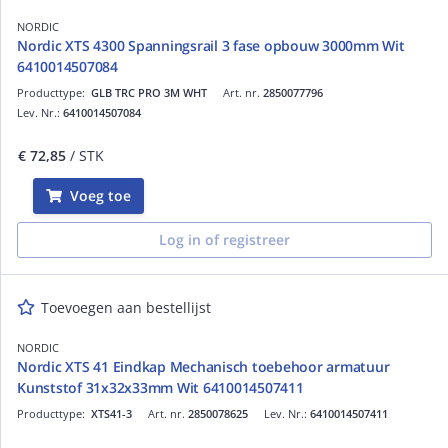
NORDIC
Nordic XTS 4300 Spanningsrail 3 fase opbouw 3000mm Wit
6410014507084
Producttype:
GLB TRC PRO 3M WHT
Art. nr.
2850077796
Lev. Nr.:
6410014507084
€ 72,85
/ STK
Voeg toe
Log in of registreer
Toevoegen aan bestellijst
NORDIC
Nordic XTS 41 Eindkap Mechanisch toebehoor armatuur
Kunststof 31x32x33mm Wit 6410014507411
Producttype:
XTS41-3
Art. nr.
2850078625
Lev. Nr.:
6410014507411