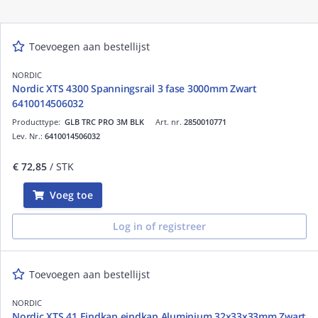
Toevoegen aan bestellijst
NORDIC
Nordic XTS 4300 Spanningsrail 3 fase 3000mm Zwart
6410014506032
Producttype:
GLB TRC PRO 3M BLK
Art. nr.
2850010771
Lev. Nr.:
6410014506032
€ 72,85
/ STK
Voeg toe
Log in of registreer
Toevoegen aan bestellijst
NORDIC
Nordic XTS 41 Eindkap eindkap Aluminium 32x33x33mm Zwart