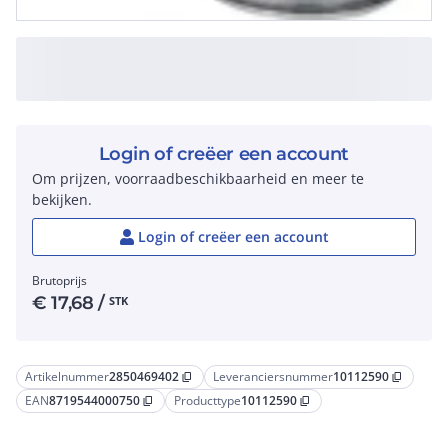
Login of creëer een account
Om prijzen, voorraadbeschikbaarheid en meer te
bekijken.
Login of creëer een account
Brutoprijs
€
17,68
/
STK
Artikelnummer
2850469402
Leveranciersnummer
10112590
content_copy
content_copy
EAN
8719544000750
Producttype
10112590
content_copy
content_copy