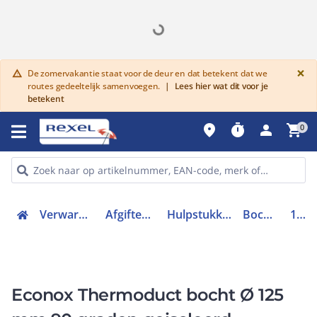
G
×
De zomervakantie staat voor de deur en dat betekent dat we
warning
routes gedeeltelijk samenvoegen.
|
Lees hier wat dit voor je
betekent
place
timer
person
shopping_cart
0
Verwarmen, Koelen en Ventileren
Afgiftesysteem en appendages
Hulpstukken voor rookgassen en lucht
Bocht rond luchtkanaal
10112590
Econox Thermoduct bocht Ø 125