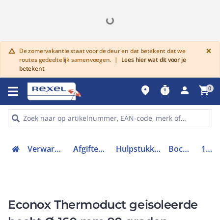
G
×
De zomervakantie staat voor de deur en dat betekent dat we
warning
routes gedeeltelijk samenvoegen.
|
Lees hier wat dit voor je
betekent
place
timer
person
shopping_cart
0
Verwarmen, Koelen en Ventileren
Afgiftesysteem en appendages
Hulpstukken voor rookgassen en lucht
Bocht rond luchtkanaal
10100103
Econox Thermoduct geisoleerde