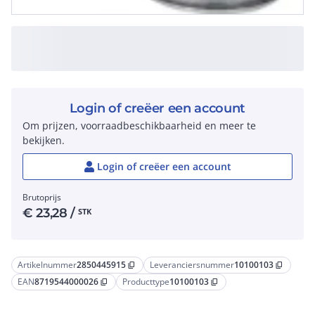
Login of creëer een account
Om prijzen, voorraadbeschikbaarheid en meer te
bekijken.
Login of creëer een account
Brutoprijs
€
23,28
/
STK
Artikelnummer
2850445915
Leveranciersnummer
10100103
content_copy
content_copy
EAN
8719544000026
Producttype
10100103
content_copy
content_copy