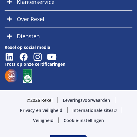
Klantenservice
Over Rexel
Diensten
Rexel op social media
Trots op onze certificeringen
©2026 Rexel
Leveringsvoorwaarden
Privacy en veiligheid
Internationale sites
open_in_new
Veiligheid
Cookie-instellingen