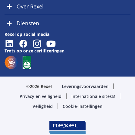
Over Rexel
Diensten
Rexel op social media
Trots op onze certificeringen
©2026 Rexel
Leveringsvoorwaarden
Privacy en veiligheid
Internationale sites
open_in_new
Veiligheid
Cookie-instellingen