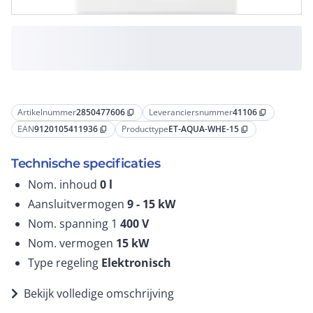
Artikelnummer
2850477606
Leveranciersnummer
41106
content_copy
content_copy
EAN
9120105411936
Producttype
ET-AQUA-WHE-15
content_copy
content_copy
Technische specificaties
Nom. inhoud
0
l
Aansluitvermogen
9 - 15
kW
Nom. spanning 1
400
V
Nom. vermogen
15
kW
Type regeling
Elektronisch
Bekijk volledige omschrijving