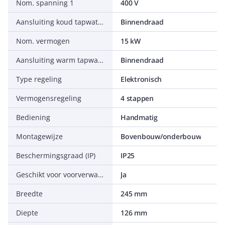
Nom. spanning 1
400 V
Aansluiting koud tapwater
Binnendraad
Nom. vermogen
15 kW
Aansluiting warm tapwater
Binnendraad
Type regeling
Elektronisch
Vermogensregeling
4 stappen
Bediening
Handmatig
Montagewijze
Bovenbouw/onderbouw
Beschermingsgraad (IP)
IP25
Geschikt voor voorverwarmd water
Ja
Breedte
245 mm
Diepte
126 mm