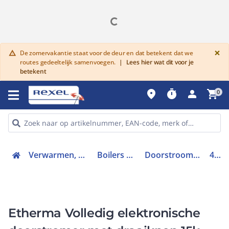
G
×
De zomervakantie staat voor de deur en dat betekent dat we
warning
routes gedeeltelijk samenvoegen.
|
Lees hier wat dit voor je
betekent
place
timer
person
shopping_cart
0
Verwarmen, Koelen en Ventileren
Boilers en Buffervaten
Doorstroom warmwatertoestel
41106
Etherma Volledig elektronische