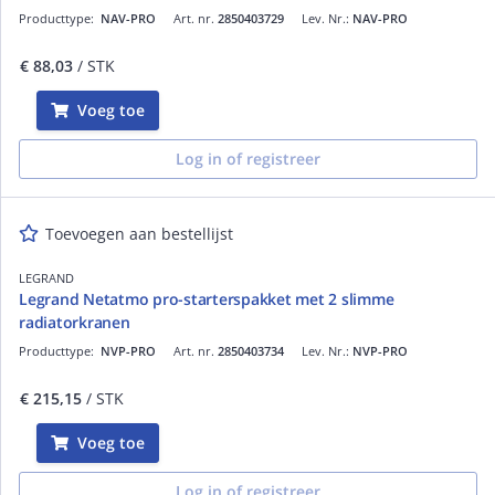
Producttype:
NAV-PRO
Art. nr.
2850403729
Lev. Nr.:
NAV-PRO
€ 88,03
/ STK
Voeg toe
Log in of registreer
Toevoegen aan bestellijst
LEGRAND
Legrand Netatmo pro-starterspakket met 2 slimme
radiatorkranen
Producttype:
NVP-PRO
Art. nr.
2850403734
Lev. Nr.:
NVP-PRO
€ 215,15
/ STK
Voeg toe
Log in of registreer