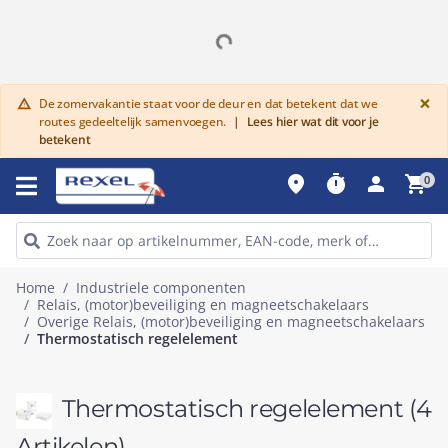
G
×
De zomervakantie staat voor de deur en dat betekent dat we
warning
routes gedeeltelijk samenvoegen.
|
Lees hier wat dit voor je
betekent
place
timer
person
shopping_cart
0
Home
Industriele componenten
Relais, (motor)beveiliging en magneetschakelaars
Overige Relais, (motor)beveiliging en magneetschakelaars
Thermostatisch regelelement
Thermostatisch regelelement
(4
Artikelen)