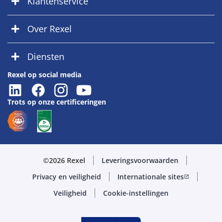
Klantenservice
Over Rexel
Diensten
Rexel op social media
Trots op onze certificeringen
©2026 Rexel
Leveringsvoorwaarden
Privacy en veiligheid
Internationale sites
open_in_new
Veiligheid
Cookie-instellingen