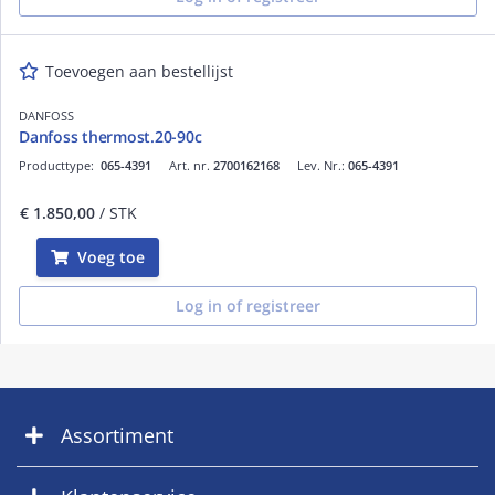
Toevoegen aan bestellijst
DANFOSS
Danfoss thermost.20-90c
Producttype:
065-4391
Art. nr.
2700162168
Lev. Nr.:
065-4391
€ 1.850,00
/ STK
Voeg toe
Log in of registreer
Assortiment