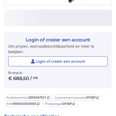
Login of creëer een account
Om prijzen, voorraadbeschikbaarheid en meer te
bekijken.
Login of creëer een account
Brutoprijs
€
688,50
/
STK
Artikelnummer
2850447021
Leveranciersnummer
DF30P
content_copy
content_copy
EAN
5904542926505
Producttype
DF30P
content_copy
content_copy