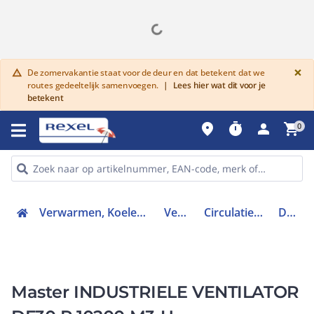
G
×
De zomervakantie staat voor de deur en dat betekent dat we
warning
routes gedeeltelijk samenvoegen.
|
Lees hier wat dit voor je
betekent
place
timer
person
shopping_cart
0
Verwarmen, Koelen en Ventileren
Ventilatie
Circulatieventilator
DF30P
Master INDUSTRIELE VENTILATOR