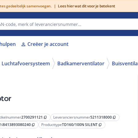
utes gedeeltelijk samenvoegen.
|
Lees hier wat dit voor je betekent
lhulpen
Creëer je account
person
Luchtafvoersysteem
Badkamerventilator
Buisventila
otor
tikelnummer
2700291121
Leveranciersnummer
5211318000
content_copy
content_copy
AN
8413893080240
Producttype
TD160/100N SILENT
content_copy
content_copy