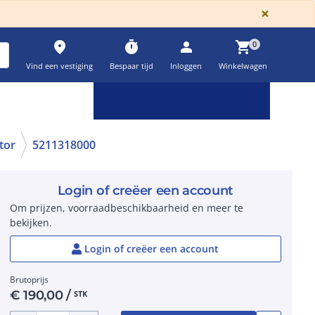
GLOBA
×
place
timer
person
shopping_cart
0
Vind een vestiging
Bespaar tijd
Inloggen
Winkelwagen
Keuzehulpen & calculatoren
settings
tor
5211318000
Login of creëer een account
Om prijzen, voorraadbeschikbaarheid en meer te
bekijken.
Login of creëer een account
Brutoprijs
€
190,00
/
STK