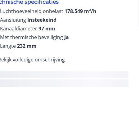
chnische specificaties
Luchthoeveelheid onbelast
178.549
m³/h
Aansluiting
Insteekeind
Kanaaldiameter
97
mm
Met thermische beveiliging
Ja
Lengte
232
mm
Bekijk volledige omschrijving