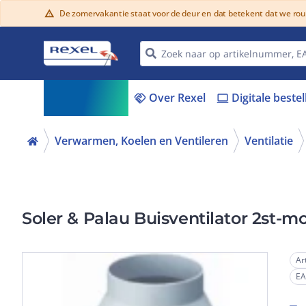
De zomervakantie staat voor de deur en dat betekent dat we ro
warning
Assortiment
Over Rexel
Digitale beste
menu_book
handshake
laptop
Verwarmen, Koelen en Ventileren
Ventilatie
Soler & Palau Buisventilator 2st-m
Ar
E