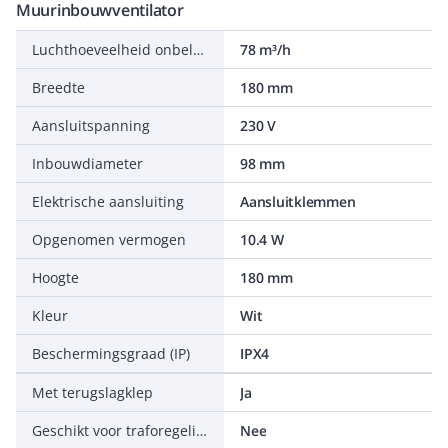
Muurinbouwventilator
Luchthoeveelheid onbelast
78 m³/h
Breedte
180 mm
Aansluitspanning
230 V
Inbouwdiameter
98 mm
Elektrische aansluiting
Aansluitklemmen
Opgenomen vermogen
10.4 W
Hoogte
180 mm
Kleur
Wit
Beschermingsgraad (IP)
IPX4
Met terugslagklep
Ja
Geschikt voor traforegeling
Nee