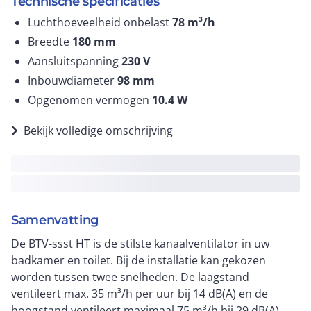
Technische specificaties
Luchthoeveelheid onbelast
78
m³/h
Breedte
180
mm
Aansluitspanning
230
V
Inbouwdiameter
98
mm
Opgenomen vermogen
10.4
W
Bekijk volledige omschrijving
Samenvatting
De BTV-ssst HT is de stilste kanaalventilator in uw
badkamer en toilet. Bij de installatie kan gekozen
worden tussen twee snelheden. De laagstand
ventileert max. 35 m³/h per uur bij 14 dB(A) en de
hoogstand ventileert maximaal 75 m³/h bij 29 dB(A).