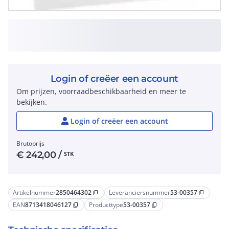
Login of creëer een account
Om prijzen, voorraadbeschikbaarheid en meer te
bekijken.
Login of creëer een account
Brutoprijs
€
242,00
/
STK
Artikelnummer
2850464302
Leveranciersnummer
53-00357
content_copy
content_copy
EAN
8713418046127
Producttype
53-00357
content_copy
content_copy