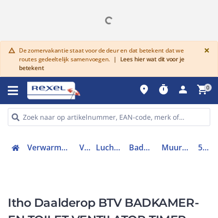
G
×
De zomervakantie staat voor de deur en dat betekent dat we
warning
routes gedeeltelijk samenvoegen.
|
Lees hier wat dit voor je
betekent
place
timer
person
shopping_cart
0
Verwarmen, Koelen en Ventileren
Ventilatie
Luchtafvoersysteem
Badkamerventilator
Muurinbouwventilator
53-00357
Itho Daalderop BTV BADKAMER-