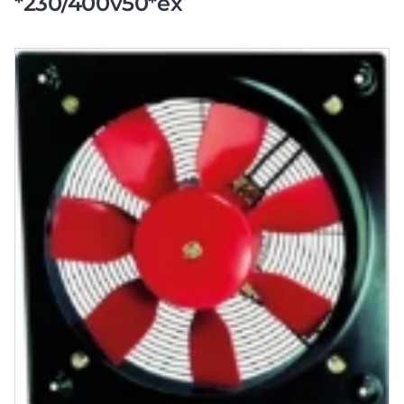
*230/400v50*ex