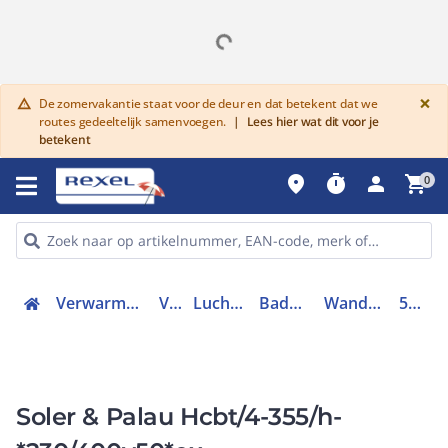
G
×
De zomervakantie staat voor de deur en dat betekent dat we
warning
routes gedeeltelijk samenvoegen.
|
Lees hier wat dit voor je
betekent
place
timer
person
shopping_cart
0
Verwarmen, Koelen en Ventileren
Ventilatie
Luchtafvoersysteem
Badkamerventilator
Wandopbouwventilator
5604273200
Soler & Palau Hcbt/4-355/h-