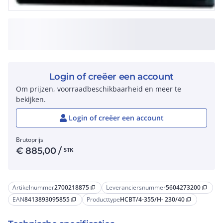
Login of creëer een account
Om prijzen, voorraadbeschikbaarheid en meer te
bekijken.
Login of creëer een account
Brutoprijs
€
885,00
/
STK
Artikelnummer
2700218875
Leveranciersnummer
5604273200
content_copy
content_copy
EAN
8413893095855
Producttype
HCBT/4-355/H- 230/40
content_copy
content_copy