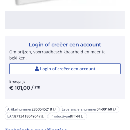
Login of creëer een account
Om prijzen, voorraadbeschikbaarheid en meer te
bekijken.
Login of creëer een account
Brutoprijs
€
101,00
/
STK
Artikelnummer
2850545218
Leveranciersnummer
04-00160
content_copy
content_copy
EAN
8713418049647
Producttype
RFT-N
content_copy
content_copy