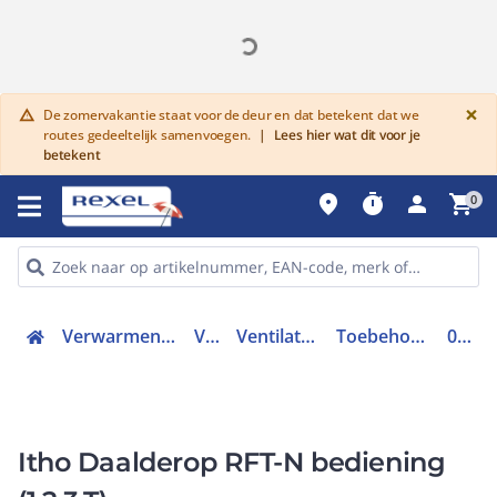
G
×
De zomervakantie staat voor de deur en dat betekent dat we
warning
routes gedeeltelijk samenvoegen.
|
Lees hier wat dit voor je
betekent
place
timer
person
shopping_cart
0
Verwarmen, Koelen en Ventileren
Ventilatie
Ventilatoren toebehoren
Toebehoren voor ventilator
04-00160
Itho Daalderop RFT-N bediening