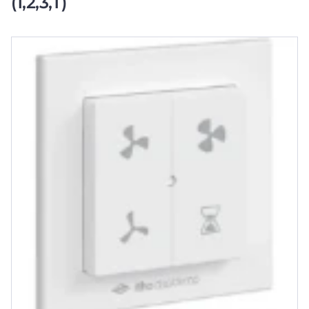
(1,2,3,T)