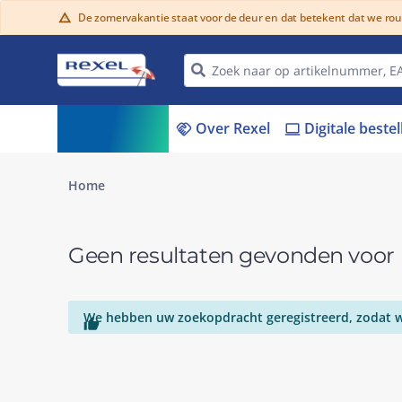
De zomervakantie staat voor de deur en dat betekent dat we ro
warning
Assortiment
Over Rexel
Digitale beste
menu_book
handshake
laptop
Home
Geen resultaten gevonden voo
We hebben uw zoekopdracht geregistreerd, zodat we
