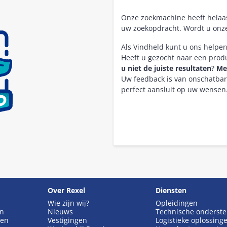
Onze zoekmachine heeft hela
uw zoekopdracht. Wordt u onz
Als Vindheld kunt u ons helpe
Heeft u gezocht naar een pro
u niet de juiste resultaten
?
Me
Uw feedback is van onschatba
perfect aansluit op uw wensen
Over Rexel
Diensten
Wie zijn wij?
Opleidingen
en
Nieuws
Technische onderst
gen
Vestigingen
Logistieke oplossing