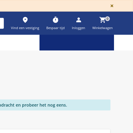
GLOBA
×
place
timer
person
shopping_cart
0
Vind een vestiging
Bespaar tijd
Inloggen
Winkelwagen
Keuzehulpen & calculatoren
settings
pdracht en probeer het nog eens.