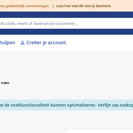
utes gedeeltelijk samenvoegen.
|
Lees hier wat dit voor je betekent
lhulpen
Creëer je account
person
r
"*"
 de zoekfunctionaliteit kunnen optimaliseren. Verfijn uw zoeko