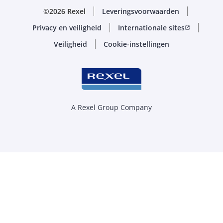
©2026 Rexel
Leveringsvoorwaarden
Privacy en veiligheid
Internationale sites
open_in_new
Veiligheid
Cookie-instellingen
A Rexel Group Company