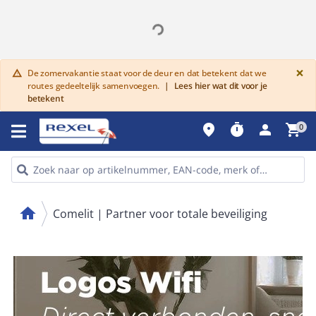
G
×
De zomervakantie staat voor de deur en dat betekent dat we
warning
routes gedeeltelijk samenvoegen.
|
Lees hier wat dit voor je
betekent
place
timer
person
shopping_cart
0
home
Comelit | Partner voor totale beveiliging