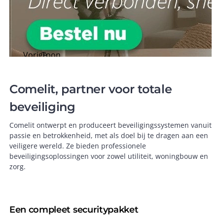
Vorige
Toon
arrow_back
arrow_forward
afbeelding
volgende
pause
weergeven
afbeelding
Comelit, partner voor totale
beveiliging
Comelit ontwerpt en produceert beveiligingssystemen vanuit
passie en betrokkenheid, met als doel bij te dragen aan een
veiligere wereld. Ze bieden professionele
beveiligingsoplossingen voor zowel utiliteit, woningbouw en
zorg.
Een compleet securitypakket