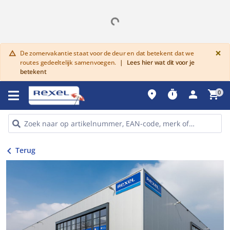
G
×
De zomervakantie staat voor de deur en dat betekent dat we
warning
routes gedeeltelijk samenvoegen.
|
Lees hier wat dit voor je
betekent
place
timer
person
shopping_cart
0

Terug