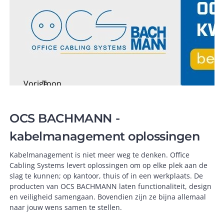
Vorige
Toon
arrow_back
arrow_forward
afbeelding
volgende
pause
weergeven
afbeelding
OCS BACHMANN -
kabelmanagement oplossingen
Kabelmanagement is niet meer weg te denken. Office
Cabling Systems levert oplossingen om op elke plek aan de
slag te kunnen; op kantoor, thuis of in een werkplaats. De
producten van OCS BACHMANN laten functionaliteit, design
en veiligheid samengaan. Bovendien zijn ze bijna allemaal
naar jouw wens samen te stellen.