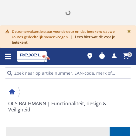
G
×
De zomervakantie staat voor de deur en dat betekent dat we
warning
routes gedeeltelijk samenvoegen.
|
Lees hier wat dit voor je
betekent
place
timer
person
shopping_cart
0
home
OCS BACHMANN | Functionaliteit, design &
Veiligheid