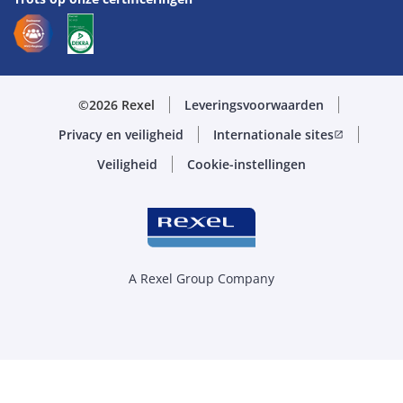
©2026 Rexel
Leveringsvoorwaarden
Privacy en veiligheid
Internationale sites
open_in_new
Veiligheid
Cookie-instellingen
A Rexel Group Company