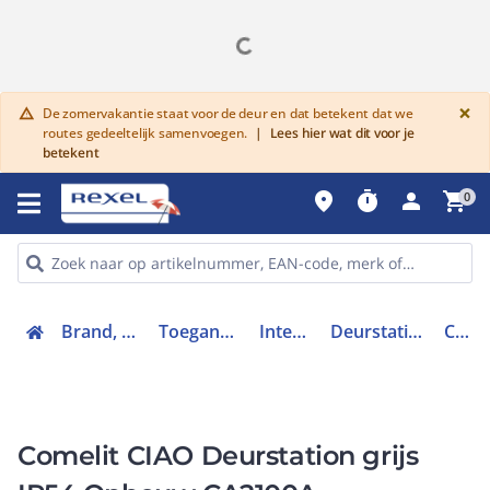
G
×
De zomervakantie staat voor de deur en dat betekent dat we
warning
routes gedeeltelijk samenvoegen.
|
Lees hier wat dit voor je
betekent
place
timer
person
shopping_cart
0
Brand, toegang en inbraak
Toegangscontrolesystemen
Intercomsystemen
Deurstation deurcommunicatie
CA2100A
Comelit CIAO Deurstation grijs