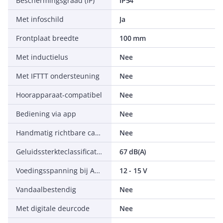
Beschermingsgraad (IP)
IP54
Met infoschild
Ja
Frontplaat breedte
100 mm
Met inductielus
Nee
Met IFTTT ondersteuning
Nee
Hoorapparaat-compatibel
Nee
Bediening via app
Nee
Handmatig richtbare camera
Nee
Geluidssterkteclassificatie volgens EN 62820-1-1
67 dB(A)
Voedingsspanning bij AC 60Hz
12 - 15 V
Vandaalbestendig
Nee
Met digitale deurcode
Nee