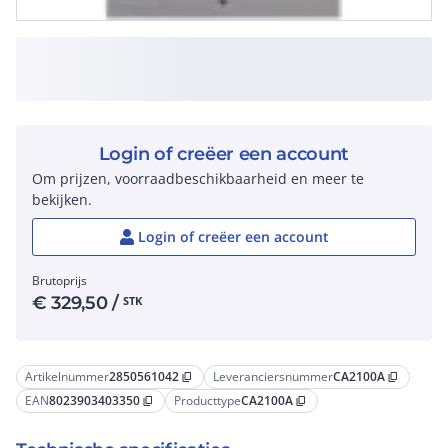
Login of creëer een account
Om prijzen, voorraadbeschikbaarheid en meer te
bekijken.
Login of creëer een account
Brutoprijs
€
329,50
/
STK
Artikelnummer
2850561042
Leveranciersnummer
CA2100A
content_copy
content_copy
EAN
8023903403350
Producttype
CA2100A
content_copy
content_copy