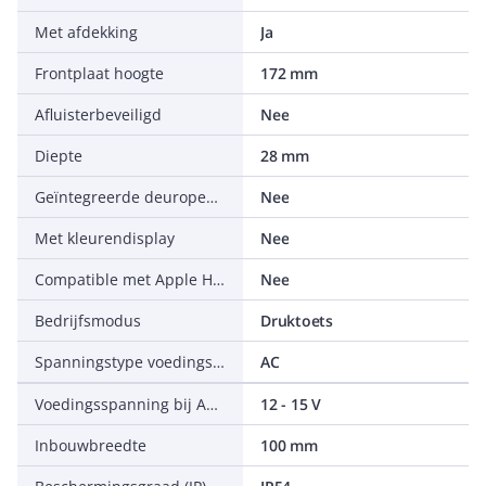
Met afdekking
Ja
Frontplaat hoogte
172 mm
Afluisterbeveiligd
Nee
Diepte
28 mm
Geïntegreerde deuropeningsschakeling
Nee
Met kleurendisplay
Nee
Compatible met Apple HomeKit
Nee
Bedrijfsmodus
Druktoets
Spanningstype voedingsspanning
AC
Voedingsspanning bij AC 50Hz
12 - 15 V
Inbouwbreedte
100 mm