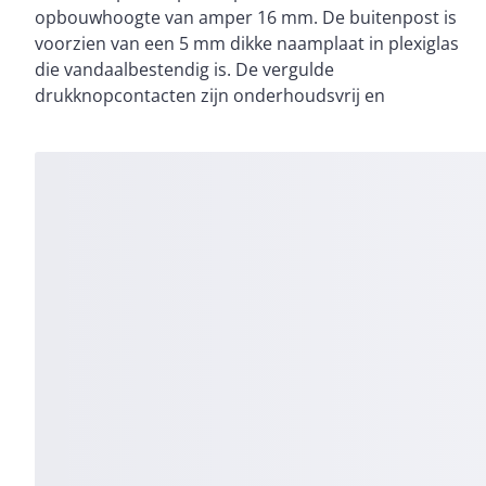
opbouwhoogte van amper 16 mm. De buitenpost is
technologie, wat betekent dat je een bestaande bel
voorzien van een 5 mm dikke naamplaat in plexiglas
eenvoudig door deze buitenpost kan vervangen.
die vandaalbestendig is. De vergulde
drukknopcontacten zijn onderhoudsvrij en