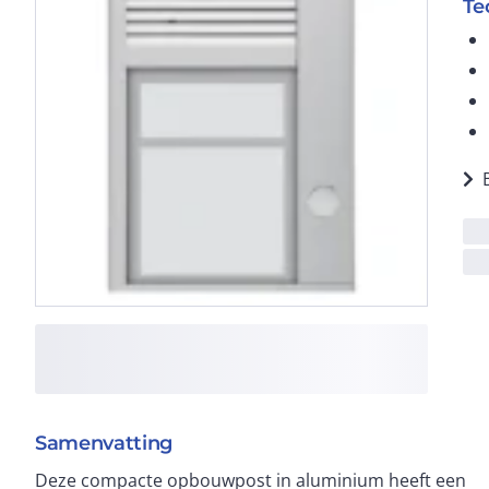
Te
Samenvatting
Deze compacte opbouwpost in aluminium heeft een
duurzaam. Deze buitenpost werkt met een 2-draads