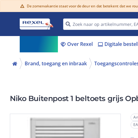
De zomervakantie staat voor de deur en dat betekent dat we ro
warning
Assortiment
Over Rexel
Digitale beste
menu_book
handshake
laptop
Brand, toegang en inbraak
Toegangscontrole
Niko Buitenpost 1 b
Ar
E