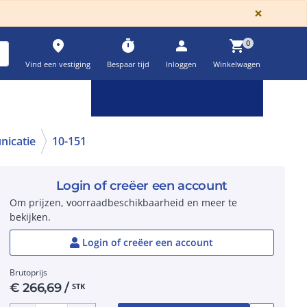
GLOBA
×
place
timer
person
shopping_cart
0
Vind een vestiging
Bespaar tijd
Inloggen
Winkelwagen
Keuzehulpen & calculatoren
settings
nicatie
10-151
Login of creëer een account
Om prijzen, voorraadbeschikbaarheid en meer te
bekijken.
Login of creëer een account
Brutoprijs
€
266,69
/
STK