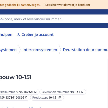
utes gedeeltelijk samenvoegen.
|
Lees hier wat dit voor je betekent
lhulpen
Creëer je account
person
systemen
Intercomsystemen
Deurstation deurcommu
eltoets grijs Opbouw 10-151
tikelnummer
2700187621
Leveranciersnummer
10-151
content_copy
content_copy
AN
5413736160866
Producttype
10-151
content_copy
content_copy