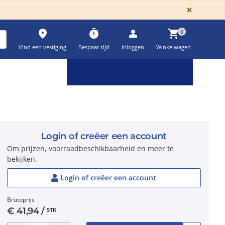
GLOBA
×
place
timer
person
shopping_cart
0
Vind een vestiging
Bespaar tijd
Inloggen
Winkelwagen
Keuzehulpen & calculatoren
settings
Login of creëer een account
Om prijzen, voorraadbeschikbaarheid en meer te
bekijken.
Login of creëer een account
Brutoprijs
€
41,94
/
STK