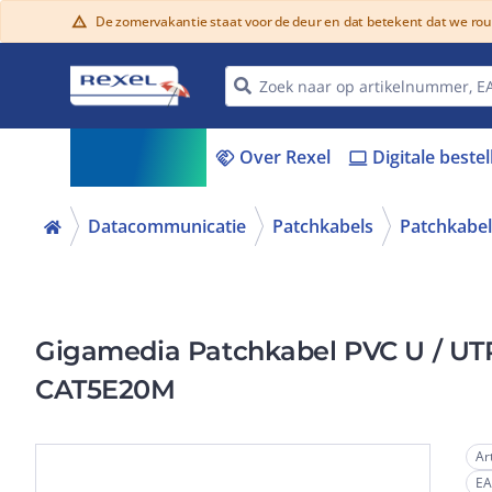
De zomervakantie staat voor de deur en dat betekent dat we ro
warning
Assortiment
Over Rexel
Digitale beste
menu_book
handshake
laptop
Datacommunicatie
Patchkabels
Patchkabel
Gigamedia Patchkabel PVC U / UTP
CAT5E20M
Ar
E