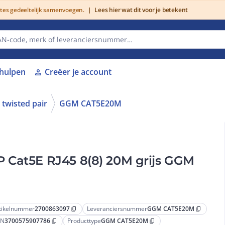
utes gedeeltelijk samenvoegen.
|
Lees hier wat dit voor je betekent
lhulpen
Creëer je account
person
 twisted pair
GGM CAT5E20M
 Cat5E RJ45 8(8) 20M grijs GGM
tikelnummer
2700863097
Leveranciersnummer
GGM CAT5E20M
content_copy
content_copy
AN
3700575907786
Producttype
GGM CAT5E20M
content_copy
content_copy