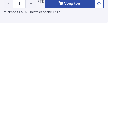
STK
-
+
Voeg toe
Minimaal: 1 STK | Besteleenheid: 1 STK