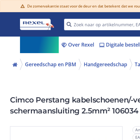
De zomervakantie staat voor de deur en dat betekent dat we ro
warning
Assortiment
Over Rexel
Digitale beste
menu_book
handshake
laptop
Gereedschap en PBM
Handgereedschap
T
Cimco Perstang kabelschoenen/-ve
schermaansluiting 2.5mm² 106034
Ar
E