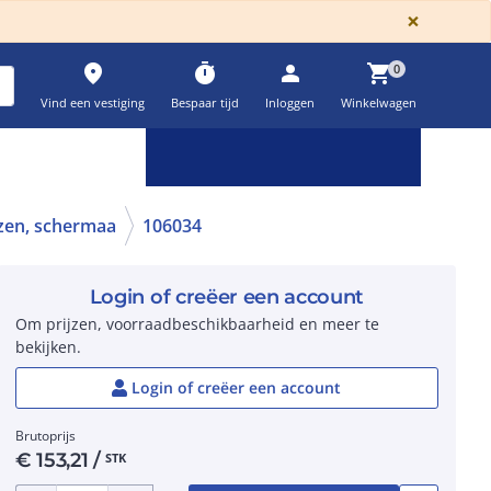
GLOBA
×
place
timer
person
shopping_cart
0
Vind een vestiging
Bespaar tijd
Inloggen
Winkelwagen
Keuzehulpen & calculatoren
settings
zen, schermaa
106034
Login of creëer een account
Om prijzen, voorraadbeschikbaarheid en meer te
bekijken.
Login of creëer een account
Brutoprijs
€
153,21
/
STK