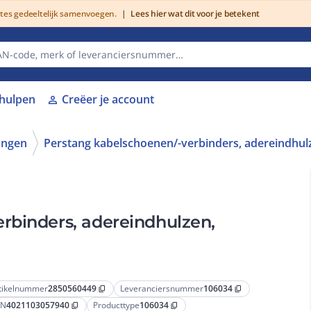
utes gedeeltelijk samenvoegen.
|
Lees hier wat dit voor je betekent
lhulpen
Creëer je account
person
angen
Perstang kabelschoenen/-verbinders, adereindhul
rbinders, adereindhulzen,
tikelnummer
2850560449
Leveranciersnummer
106034
content_copy
content_copy
AN
4021103057940
Producttype
106034
content_copy
content_copy