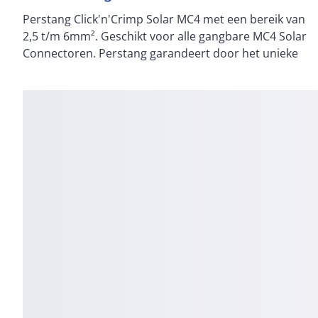
Perstang Click'n'Crimp Solar MC4 met een bereik van
design een constant hoge krimpkwaliteit en
2,5 t/m 6mm². Geschikt voor alle gangbare MC4 Solar
ergnomisch werken. Persmatrijs is gereedschapsloos
Connectoren. Perstang garandeert door het unieke