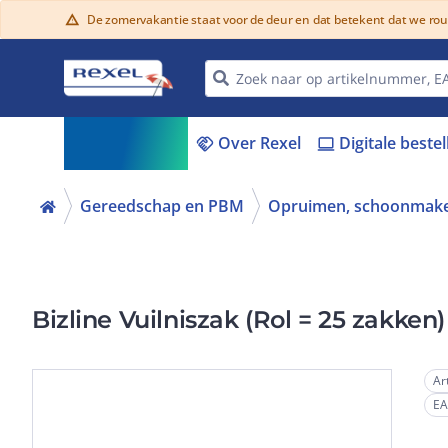
De zomervakantie staat voor de deur en dat betekent dat we ro
warning
Assortiment
Over Rexel
Digitale beste
menu_book
handshake
laptop
Gereedschap en PBM
Opruimen, schoonmake
Bizline Vuilniszak (Rol = 25 zakken
Ar
E