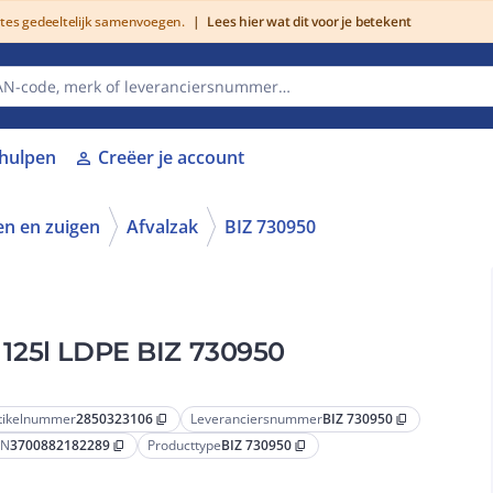
utes gedeeltelijk samenvoegen.
|
Lees hier wat dit voor je betekent
lhulpen
Creëer je account
person
n en zuigen
Afvalzak
BIZ 730950
) 125l LDPE BIZ 730950
tikelnummer
2850323106
Leveranciersnummer
BIZ 730950
content_copy
content_copy
AN
3700882182289
Producttype
BIZ 730950
content_copy
content_copy