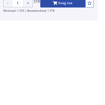
STK
-
+
Voeg toe
Minimaal: 1 STK | Besteleenheid: 1 STK