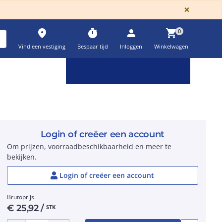
GLOBA
×
place
timer
person
shopping_cart
0
Vind een vestiging
Bespaar tijd
Inloggen
Winkelwagen
Keuzehulpen & calculatoren
settings
Login of creëer een account
Om prijzen, voorraadbeschikbaarheid en meer te
bekijken.
Login of creëer een account
Brutoprijs
€
25,92
/
STK