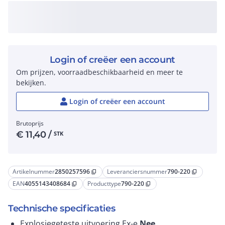
Login of creëer een account
Om prijzen, voorraadbeschikbaarheid en meer te
bekijken.
Login of creëer een account
Brutoprijs
€
11,40
/
STK
Artikelnummer
2850257596
Leveranciersnummer
790-220
content_copy
content_copy
EAN
4055143408684
Producttype
790-220
content_copy
content_copy
Technische specificaties
Explosiegeteste uitvoering Ex-e
Nee