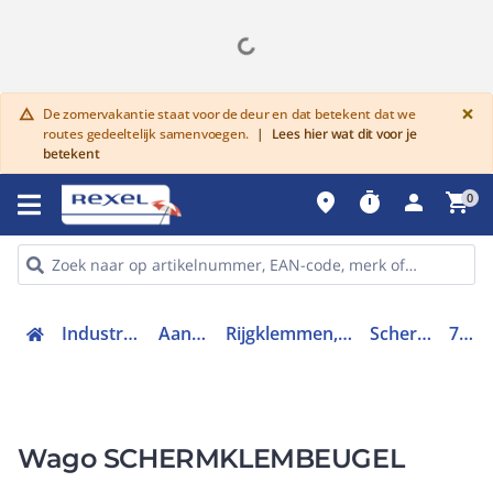
G
×
De zomervakantie staat voor de deur en dat betekent dat we
warning
routes gedeeltelijk samenvoegen.
|
Lees hier wat dit voor je
betekent
place
timer
person
shopping_cart
0
Industriele componenten
Aansluittechniek
Rijgklemmen, klemmen en toebehoren
Schermaansluitklem
790-220
Wago SCHERMKLEMBEUGEL