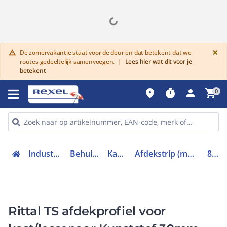
G
×
De zomervakantie staat voor de deur en dat betekent dat we
warning
routes gedeeltelijk samenvoegen.
|
Lees hier wat dit voor je
betekent
place
timer
person
shopping_cart
0
Industriele componenten
Behuizingen en kasten
Kast / lessenaar
Afdekstrip (modulair) kast / lessenaar inbouw
8800865
Rittal TS afdekprofiel voor