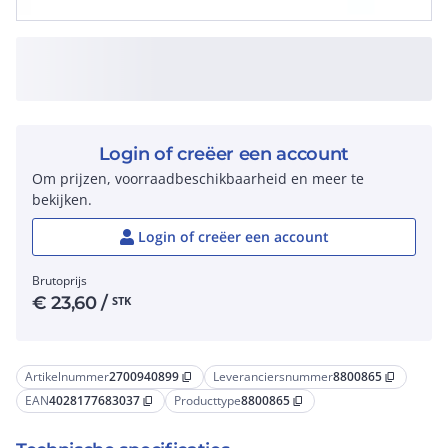
Login of creëer een account
Om prijzen, voorraadbeschikbaarheid en meer te
bekijken.
Login of creëer een account
Brutoprijs
€
23,60
/
STK
Artikelnummer
2700940899
Leveranciersnummer
8800865
content_copy
content_copy
EAN
4028177683037
Producttype
8800865
content_copy
content_copy