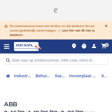
G
×
De zomervakantie staat voor de deur en dat betekent dat we
warning
routes gedeeltelijk samenvoegen.
|
Lees hier wat dit voor je
betekent
place
timer
person
shopping_cart
0
Industriele componenten
Behuizingen en kasten
Kast / lessenaar
Invoerplaat op sparing kast / lessenaar
6932.135
ABB