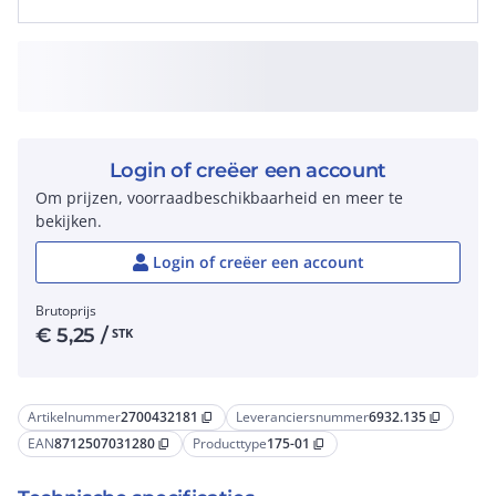
Login of creëer een account
Om prijzen, voorraadbeschikbaarheid en meer te
bekijken.
Login of creëer een account
Brutoprijs
€
5,25
/
STK
Artikelnummer
2700432181
Leveranciersnummer
6932.135
content_copy
content_copy
EAN
8712507031280
Producttype
175-01
content_copy
content_copy