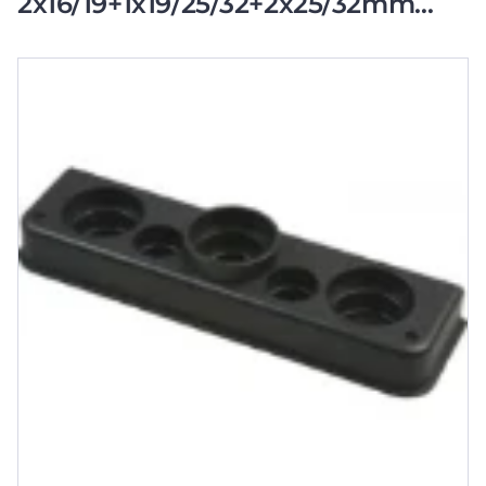
2x16/19+1x19/25/32+2x25/32mm
inzetstuk