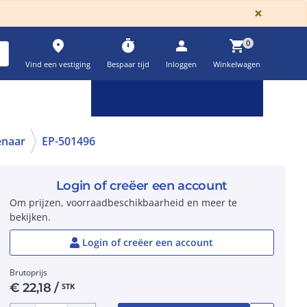
GLOBA
×
place
timer
person
shopping_cart
0
Vind een vestiging
Bespaar tijd
Inloggen
Winkelwagen
Keuzehulpen & calculatoren
settings
enaar
EP-501496
Login of creëer een account
Om prijzen, voorraadbeschikbaarheid en meer te
bekijken.
Login of creëer een account
Brutoprijs
€
22,18
/
STK