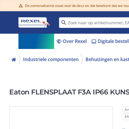
De zomervakantie staat voor de deur en dat betekent dat we ro
warning
Assortiment
Over Rexel
Digitale beste
menu_book
handshake
laptop
Industriele componenten
Behuizingen en kas
Eaton FLENSPLAAT F3A IP66 KUN
Ar
E