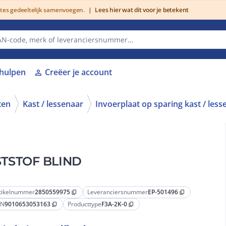
utes gedeeltelijk samenvoegen.
|
Lees hier wat dit voor je betekent
lhulpen
Creëer je account
person
ten
Kast / lessenaar
Invoerplaat op sparing kast / less
STSTOF BLIND
tikelnummer
2850559975
Leveranciersnummer
EP-501496
content_copy
content_copy
AN
9010653053163
Producttype
F3A-2K-0
content_copy
content_copy