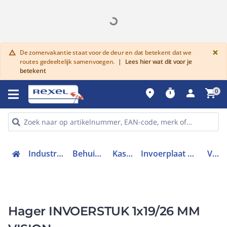
G
×
De zomervakantie staat voor de deur en dat betekent dat we
warning
routes gedeeltelijk samenvoegen.
|
Lees hier wat dit voor je
betekent
place
timer
person
shopping_cart
0
Industriele componenten
Behuizingen en kasten
Kast / lessenaar
Invoerplaat op sparing kast / lessenaar
VKG78T
Hager INVOERSTUK 1x19/26 MM