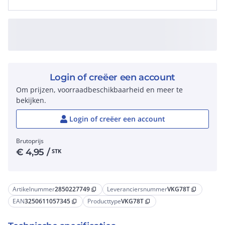
Login of creëer een account
Om prijzen, voorraadbeschikbaarheid en meer te
bekijken.
Login of creëer een account
Brutoprijs
€
4,95
/
STK
Artikelnummer
2850227749
Leveranciersnummer
VKG78T
content_copy
content_copy
EAN
3250611057345
Producttype
VKG78T
content_copy
content_copy