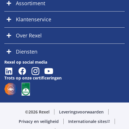
Assortiment
Klantenservice
Over Rexel
Diensten
Rexel op social media
Trots op onze certificeringen
©2026 Rexel
Leveringsvoorwaarden
Privacy en veiligheid
Internationale sites
open_in_new