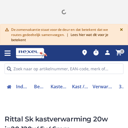
G
×
De zomervakantie staat voor de deur en dat betekent dat we
warning
routes gedeeltelijk samenvoegen.
|
Lees hier wat dit voor je
betekent
place
timer
person
shopping_cart
0
Industriele componenten
Behuizingen en kasten
Kasten/lessenaars toebehoren
Kast / lessenaar klimatisering
Verwarmingselement kast / lessenaar
3105320
Rittal Sk kastverwarming 20w