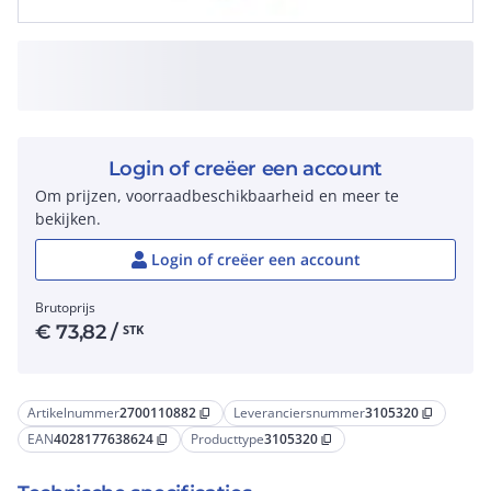
Login of creëer een account
Om prijzen, voorraadbeschikbaarheid en meer te
bekijken.
Login of creëer een account
Brutoprijs
€
73,82
/
STK
Artikelnummer
2700110882
Leveranciersnummer
3105320
content_copy
content_copy
EAN
4028177638624
Producttype
3105320
content_copy
content_copy