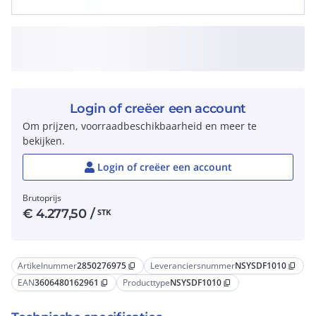
Login of creëer een account
Om prijzen, voorraadbeschikbaarheid en meer te
bekijken.
Login of creëer een account
Brutoprijs
€
4.277,50
/
STK
Artikelnummer
2850276975
Leveranciersnummer
NSYSDF1010
content_copy
content_copy
EAN
3606480162961
Producttype
NSYSDF1010
content_copy
content_copy