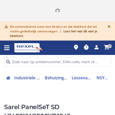
G
×
De zomervakantie staat voor de deur en dat betekent dat we
warning
routes gedeeltelijk samenvoegen.
|
Lees hier wat dit voor je
betekent
place
timer
person
shopping_cart
0
Industriele componenten
Behuizingen en kasten
Lessenaarsectie leeg
NSYSDF1010
Sarel PanelSeT SD