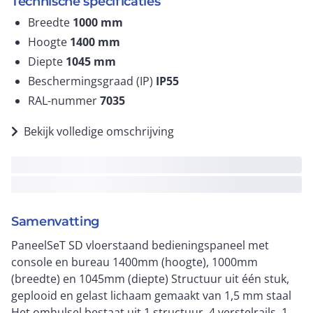
Technische specificaties
Breedte
1000
mm
Hoogte
1400
mm
Diepte
1045
mm
Beschermingsgraad (IP)
IP55
RAL-nummer
7035
Bekijk volledige omschrijving
Samenvatting
PaneelSeT SD vloerstaand bedieningspaneel met
console en bureau 1400mm (hoogte), 1000mm
(breedte) en 1045mm (diepte) Structuur uit één stuk,
geplooid en gelast lichaam gemaakt van 1,5 mm staal
Het omhulsel bestaat uit 1 structuur, 4 verstelrails, 1