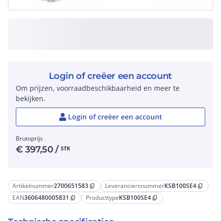
Login of creëer een account
Om prijzen, voorraadbeschikbaarheid en meer te
bekijken.
Login of creëer een account
Brutoprijs
€
397,50
/
STK
Artikelnummer
2700651583
Leveranciersnummer
KSB100SE4
content_copy
content_copy
EAN
3606480005831
Producttype
KSB100SE4
content_copy
content_copy