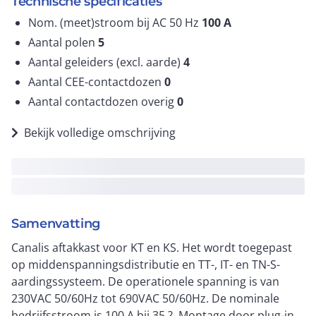
Technische specificaties
Nom. (meet)stroom bij AC 50 Hz
100
A
Aantal polen
5
Aantal geleiders (excl. aarde)
4
Aantal CEE-contactdozen
0
Aantal contactdozen overig
0
Bekijk volledige omschrijving
Samenvatting
Canalis aftakkast voor KT en KS. Het wordt toegepast
op middenspanningsdistributie en TT-, IT- en TN-S-
aardingssysteem. De operationele spanning is van
230VAC 50/60Hz tot 690VAC 50/60Hz. De nominale
bedrijfsstroom is 100 A bij 35 ?. Montage door plug-in