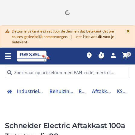
G
×
De zomervakantie staat voor de deur en dat betekent dat we
warning
routes gedeeltelijk samenvoegen.
|
Lees hier wat dit voor je
betekent
place
timer
person
shopping_cart
0
Industriele componenten
Behuizingen en kasten
Railkoker
Aftakkast railkoker
KSB100SE4
Schneider Electric Aftakkast 100a