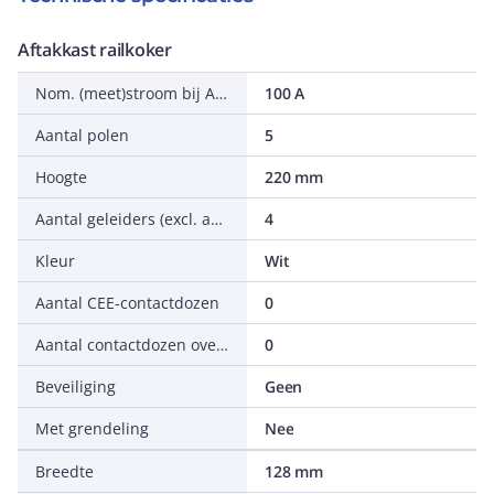
Aftakkast railkoker
Nom. (meet)stroom bij AC 50 Hz
100 A
Aantal polen
5
Hoogte
220 mm
Aantal geleiders (excl. aarde)
4
Kleur
Wit
Aantal CEE-contactdozen
0
Aantal contactdozen overig
0
Beveiliging
Geen
Met grendeling
Nee
Breedte
128 mm