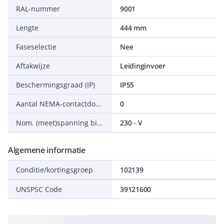
RAL-nummer
9001
Lengte
444 mm
Faseselectie
Nee
Aftakwijze
Leidinginvoer
Beschermingsgraad (IP)
IP55
Aantal NEMA-contactdozen
0
Nom. (meet)spanning bij AC 50 Hz
230 - V
Algemene informatie
Conditie/kortingsgroep
102139
UNSPSC Code
39121600