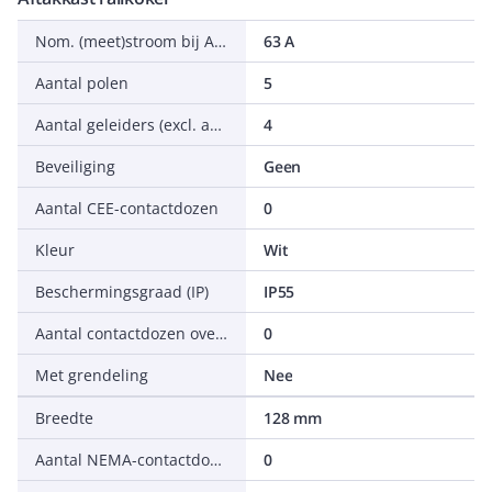
Nom. (meet)stroom bij AC 50 Hz
63 A
Aantal polen
5
Aantal geleiders (excl. aarde)
4
Beveiliging
Geen
Aantal CEE-contactdozen
0
Kleur
Wit
Beschermingsgraad (IP)
IP55
Aantal contactdozen overig
0
Met grendeling
Nee
Breedte
128 mm
Aantal NEMA-contactdozen
0