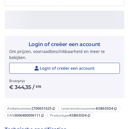
Login of creëer een account
Om prijzen, voorraadbeschikbaarheid en meer te
bekijken.
Login of creëer een account
Brutoprijs
€
344,35
/
STK
Artikelnummer
2700651625
Leveranciersnummer
KSB63SD4
content_copy
content_copy
EAN
3606480006111
Producttype
KSB63SD4
content_copy
content_copy