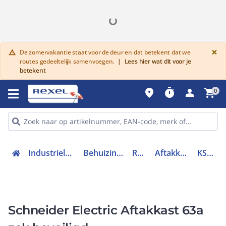
G
×
De zomervakantie staat voor de deur en dat betekent dat we
warning
routes gedeeltelijk samenvoegen.
|
Lees hier wat dit voor je
betekent
place
timer
person
shopping_cart
0
Industriele componenten
Behuizingen en kasten
Railkoker
Aftakkast railkoker
KSB63SD4
Schneider Electric Aftakkast 63a