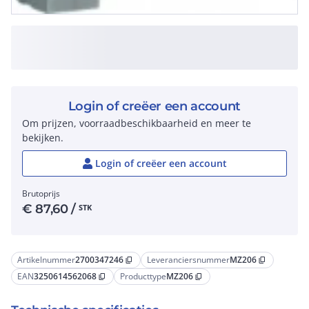
Login of creëer een account
Om prijzen, voorraadbeschikbaarheid en meer te
bekijken.
Login of creëer een account
Brutoprijs
€
87,60
/
STK
Artikelnummer
2700347246
Leveranciersnummer
MZ206
content_copy
content_copy
EAN
3250614562068
Producttype
MZ206
content_copy
content_copy