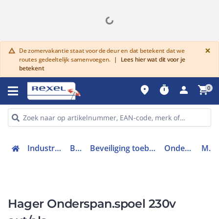
G
×
De zomervakantie staat voor de deur en dat betekent dat we
warning
routes gedeeltelijk samenvoegen.
|
Lees hier wat dit voor je
betekent
place
timer
person
shopping_cart
0
Industriele componenten
Beveiliging
Beveiliging toebehoren (spoel / beschermkap)
Onderspanningsspoel
MZ206
Hager Onderspan.spoel 230v