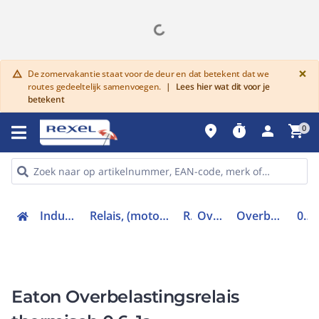
G
×
De zomervakantie staat voor de deur en dat betekent dat we
warning
routes gedeeltelijk samenvoegen.
|
Lees hier wat dit voor je
betekent
place
timer
person
shopping_cart
0
Industriele componenten
Relais, (motor)beveiliging en magneetschakelaars
Relais
Overbelastingrelais
Overbelastingsrelais thermisch
014376
Eaton Overbelastingsrelais