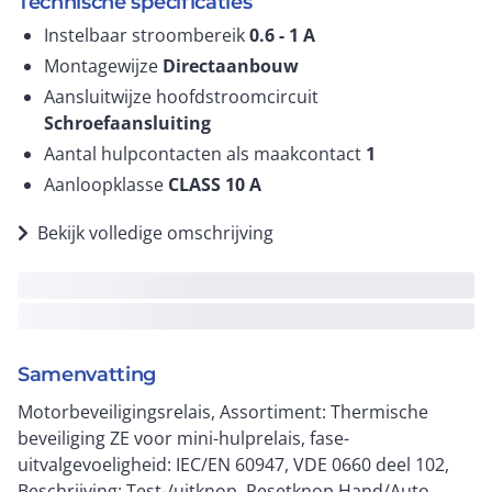
Technische specificaties
Instelbaar stroombereik
0.6 - 1
A
Montagewijze
Directaanbouw
Aansluitwijze hoofdstroomcircuit
Schroefaansluiting
Aantal hulpcontacten als maakcontact
1
Aanloopklasse
CLASS 10 A
Bekijk volledige omschrijving
Samenvatting
Motorbeveiligingsrelais, Assortiment: Thermische
beveiliging ZE voor mini-hulprelais, fase-
uitvalgevoeligheid: IEC/EN 60947, VDE 0660 deel 102,
Beschrijving: Test-/uitknop, Resetknop Hand/Auto,