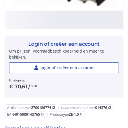
Login of creëer een account
Om prijzen, voorraadbeschikbaarheid en meer te
bekijken.
Login of creëer een account
Brutoprijs
€
70,61
/
STK
Artikelnummer
2700186774
Leveranciersnummer
014376
content_copy
content_copy
EAN
4015080143765
Producttype
ZE-1,0
content_copy
content_copy