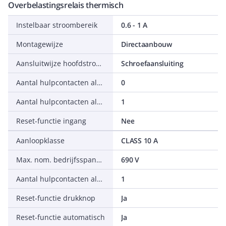
Overbelastingsrelais thermisch
Instelbaar stroombereik
0.6 - 1 A
Montagewijze
Directaanbouw
Aansluitwijze hoofdstroomcircuit
Schroefaansluiting
Aantal hulpcontacten als wisselcontact
0
Aantal hulpcontacten als maakcontact
1
Reset-functie ingang
Nee
Aanloopklasse
CLASS 10 A
Max. nom. bedrijfsspanning Ue
690 V
Aantal hulpcontacten als verbreekcontact
1
Reset-functie drukknop
Ja
Reset-functie automatisch
Ja