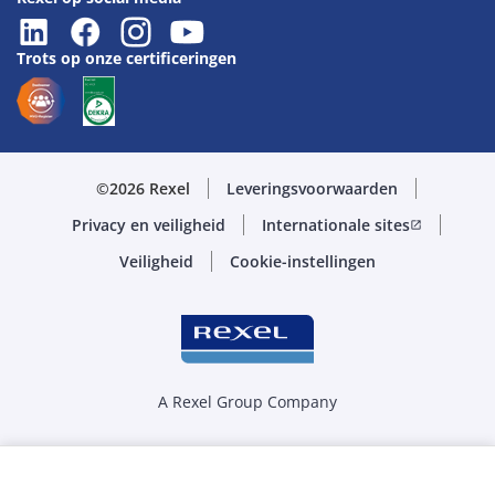
Trots op onze certificeringen
©2026 Rexel
Leveringsvoorwaarden
Privacy en veiligheid
Internationale sites
open_in_new
Veiligheid
Cookie-instellingen
A Rexel Group Company
Selecteer de juiste hoeveelheid