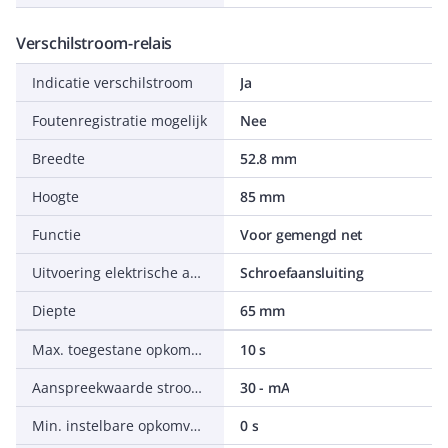
Verschilstroom-relais
Indicatie verschilstroom
Ja
Foutenregistratie mogelijk
Nee
Breedte
52.8 mm
Hoogte
85 mm
Functie
Voor gemengd net
Uitvoering elektrische aansluiting
Schroefaansluiting
Diepte
65 mm
Max. toegestane opkomvertragingstijd
10 s
Aanspreekwaarde stroomsterkte 1
30 - mA
Min. instelbare opkomvertragingstijd
0 s