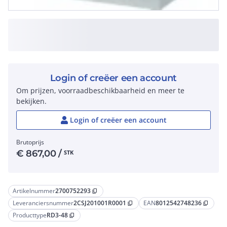
Login of creëer een account
Om prijzen, voorraadbeschikbaarheid en meer te
bekijken.
Login of creëer een account
Brutoprijs
€
867,00
/
STK
Artikelnummer
2700752293
content_copy
Leveranciersnummer
2CSJ201001R0001
EAN
8012542748236
content_copy
content_copy
Producttype
RD3-48
content_copy