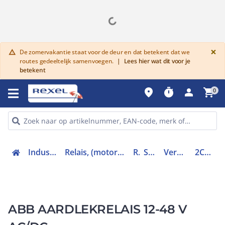
G
×
De zomervakantie staat voor de deur en dat betekent dat we
warning
routes gedeeltelijk samenvoegen.
|
Lees hier wat dit voor je
betekent
place
timer
person
shopping_cart
0
Industriele componenten
Relais, (motor)beveiliging en magneetschakelaars
Relais
Stroomrelais
Verschilstroom-relais
2CSJ201001R0001
ABB AARDLEKRELAIS 12-48 V