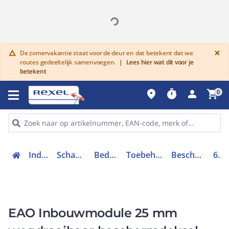
G
×
De zomervakantie staat voor de deur en dat betekent dat we
warning
routes gedeeltelijk samenvoegen.
|
Lees hier wat dit voor je
betekent
place
timer
person
shopping_cart
0
Industriele componenten
Schakelen, bedienen en signaleren
Bedieningen en signaleringen
Toebehoren bedieningen en signaleringen
Beschermhoes drukknop / signaallamp
61-9924.0
EAO Inbouwmodule 25 mm