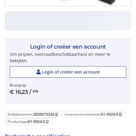
Login of creëer een account
Om prijzen, voorraadbeschikbaarheid en meer te
bekijken.
Login of creëer een account
Brutoprijs
€
16,23
/
STK
Artikelnummer
2850073330
Leveranciersnummer
61-9924.0
content_copy
content_copy
Producttype
61-9924.0
content_copy