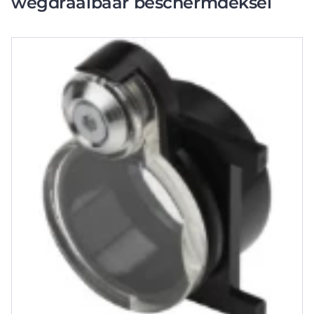
wegdraaibaar beschermdeksel