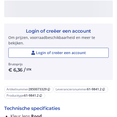
Login of creëer een account
Om prijzen, voorraadbeschikbaarheid en meer te
bekijken.
Login of creëer een account
Brutoprijs
€
6,36
/
STK
Artikelnummer
2850073329
Leveranciersnummer
61-9841.2
content_copy
content_copy
Producttype
61-9841.2
content_copy
Technische specificaties
Kleur lens
Rood