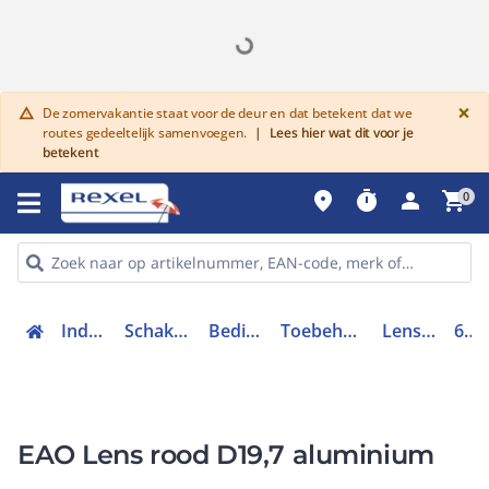
G
×
De zomervakantie staat voor de deur en dat betekent dat we
warning
routes gedeeltelijk samenvoegen.
|
Lees hier wat dit voor je
betekent
place
timer
person
shopping_cart
0
Industriele componenten
Schakelen, bedienen en signaleren
Bedieningen en signaleringen
Toebehoren bedieningen en signaleringen
Lens drukknop / signaallamp
61-9841.2
EAO Lens rood D19,7 aluminium