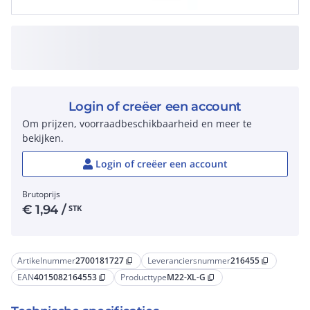
Login of creëer een account
Om prijzen, voorraadbeschikbaarheid en meer te
bekijken.
Login of creëer een account
Brutoprijs
€
1,94
/
STK
Artikelnummer
2700181727
Leveranciersnummer
216455
content_copy
content_copy
EAN
4015082164553
Producttype
M22-XL-G
content_copy
content_copy