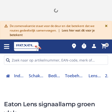
G
×
De zomervakantie staat voor de deur en dat betekent dat we
warning
routes gedeeltelijk samenvoegen.
|
Lees hier wat dit voor je
betekent
place
timer
person
shopping_cart
0
Industriele componenten
Schakelen, bedienen en signaleren
Bedieningen en signaleringen
Toebehoren bedieningen en signaleringen
Lens drukknop / signaallamp
216455
Eaton Lens signaallamp groen