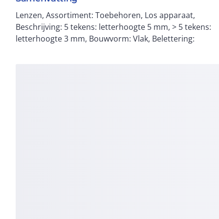
Lenzen, Assortiment: Toebehoren, Los apparaat,
hand, Keuze naar: Symbool, Toepasbaar voor:
Beschrijving: 5 tekens: letterhoogte 5 mm, > 5 tekens:
M22(S)-DL-X, M22(S)-DRL-X, M22S-DGL-X, M30C-FDL-X,
letterhoogte 3 mm, Bouwvorm: Vlak, Belettering: