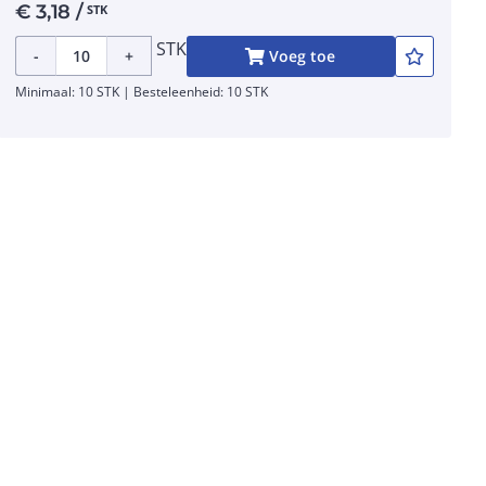
€
3,18
/
STK
STK
-
+
Voeg toe
Minimaal: 10 STK | Besteleenheid: 10 STK