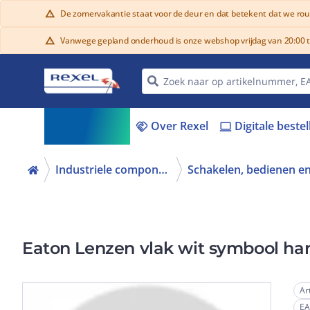
De zomervakantie staat voor de deur en dat betekent dat we ro
warning
Vanwege gepland onderhoud is onze webshop vrijdag van 20:00 tot
warning
Assortiment
Over Rexel
Digitale beste
menu_book
handshake
laptop
Industriele componenten
Eaton Lenzen vlak wit symbool h
Ar
E