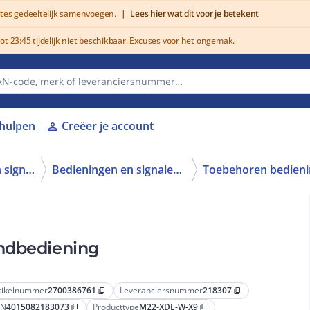
utes gedeeltelijk samenvoegen.
|
Lees hier wat dit voor je betekent
 23:45 tijdelijk niet beschikbaar. Excuses voor het ongemak.
lhulpen
Creëer je account
person
Schakelen, bedienen en signaleren
Bedieningen en signaleringen
andbediening
tikelnummer
2700386761
Leveranciersnummer
218307
content_copy
content_copy
AN
4015082183073
Producttype
M22-XDL-W-X9
content_copy
content_copy