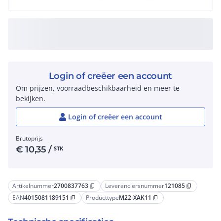
Login of creëer een account
Om prijzen, voorraadbeschikbaarheid en meer te
bekijken.
Login of creëer een account
Brutoprijs
€
10,35
/
STK
Artikelnummer
2700837763
Leveranciersnummer
121085
content_copy
content_copy
EAN
4015081189151
Producttype
M22-XAK11
content_copy
content_copy