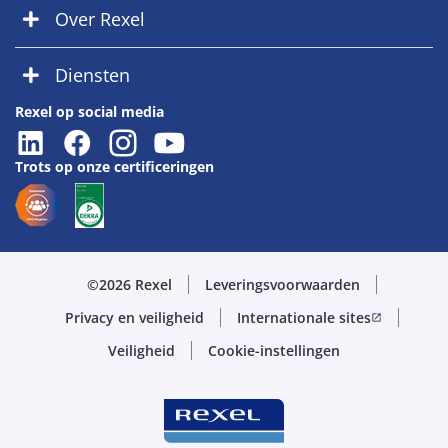
Over Rexel
Diensten
Rexel op social media
Trots op onze certificeringen
©2026 Rexel
Leveringsvoorwaarden
Privacy en veiligheid
Internationale sites
open_in_new
Veiligheid
Cookie-instellingen