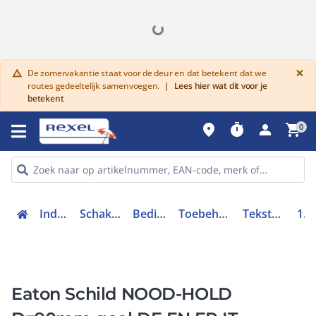
G
×
De zomervakantie staat voor de deur en dat betekent dat we
warning
routes gedeeltelijk samenvoegen.
|
Lees hier wat dit voor je
betekent
place
timer
person
shopping_cart
0
Industriele componenten
Schakelen, bedienen en signaleren
Bedieningen en signaleringen
Toebehoren bedieningen en signaleringen
Tekstschild drukknop / signaallamp
121085
Eaton Schild NOOD-HOLD