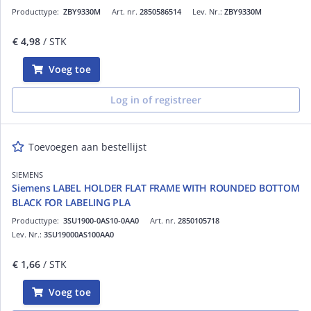
Producttype:
ZBY9330M
Art. nr.
2850586514
Lev. Nr.:
ZBY9330M
€ 4,98
/ STK
Voeg toe
Log in of registreer
Toevoegen aan bestellijst
SIEMENS
Siemens LABEL HOLDER FLAT FRAME WITH ROUNDED BOTTOM
BLACK FOR LABELING PLA
Producttype:
3SU1900-0AS10-0AA0
Art. nr.
2850105718
Lev. Nr.:
3SU19000AS100AA0
€ 1,66
/ STK
Voeg toe