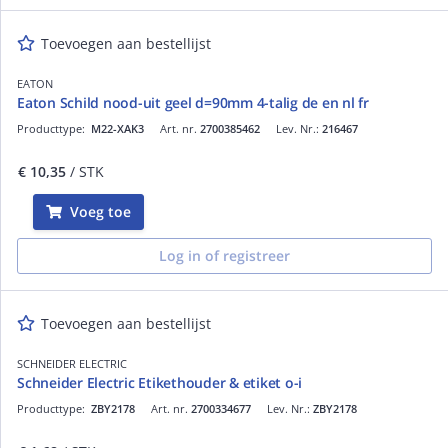
Toevoegen aan bestellijst
EATON
Eaton Schild nood-uit geel d=90mm 4-talig de en nl fr
Producttype:
M22-XAK3
Art. nr.
2700385462
Lev. Nr.:
216467
€ 10,35
/ STK
Voeg toe
Log in of registreer
Toevoegen aan bestellijst
SCHNEIDER ELECTRIC
Schneider Electric Etikethouder & etiket o-i
Producttype:
ZBY2178
Art. nr.
2700334677
Lev. Nr.:
ZBY2178