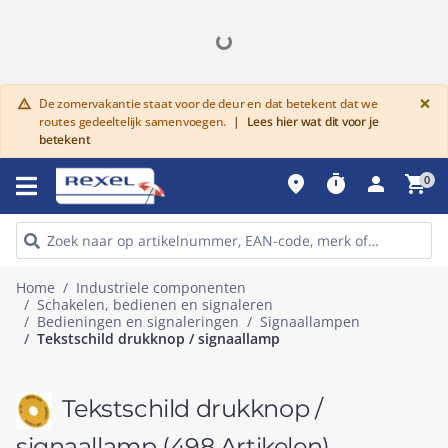
G
×
De zomervakantie staat voor de deur en dat betekent dat we
warning
routes gedeeltelijk samenvoegen.
|
Lees hier wat dit voor je
betekent
place
timer
person
shopping_cart
0
Home
Industriele componenten
Schakelen, bedienen en signaleren
Bedieningen en signaleringen
Signaallampen
Tekstschild drukknop / signaallamp
Tekstschild drukknop /
signaallamp
(498 Artikelen)