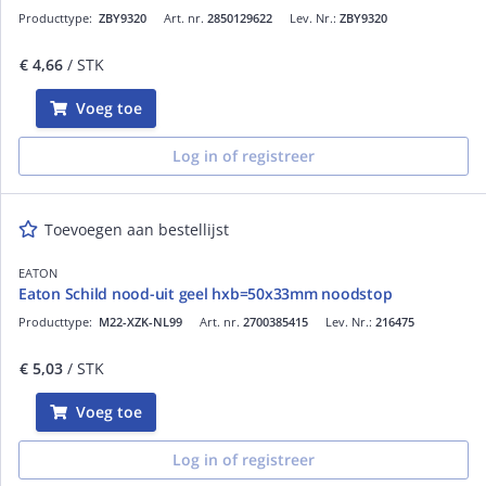
Producttype:
ZBY9320
Art. nr.
2850129622
Lev. Nr.:
ZBY9320
€ 4,66
/ STK
Voeg toe
Log in of registreer
Toevoegen aan bestellijst
EATON
Eaton Schild nood-uit geel hxb=50x33mm noodstop
Producttype:
M22-XZK-NL99
Art. nr.
2700385415
Lev. Nr.:
216475
€ 5,03
/ STK
Voeg toe
Log in of registreer