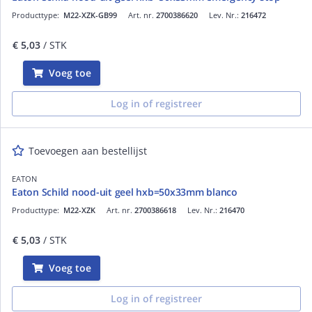
Producttype:
M22-XZK-GB99
Art. nr.
2700386620
Lev. Nr.:
216472
€ 5,03
/ STK
Voeg toe
Log in of registreer
Toevoegen aan bestellijst
EATON
Eaton Schild nood-uit geel hxb=50x33mm blanco
Producttype:
M22-XZK
Art. nr.
2700386618
Lev. Nr.:
216470
€ 5,03
/ STK
Voeg toe
Log in of registreer