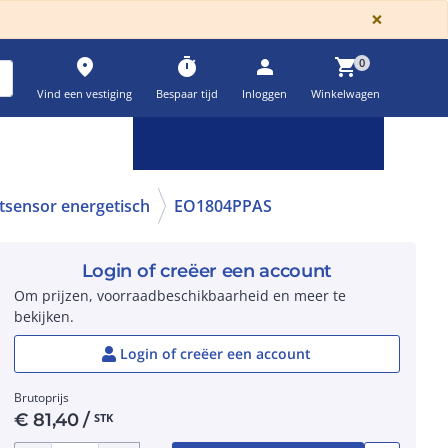
GLOBA
×
place
timer
person
shopping_cart
0
Vind een vestiging
Bespaar tijd
Inloggen
Winkelwagen
Keuzehulpen & calculatoren
settings
tsensor energetisch
EO1804PPAS
Login of creëer een account
Om prijzen, voorraadbeschikbaarheid en meer te
bekijken.
Login of creëer een account
Brutoprijs
€
81,40
/
STK