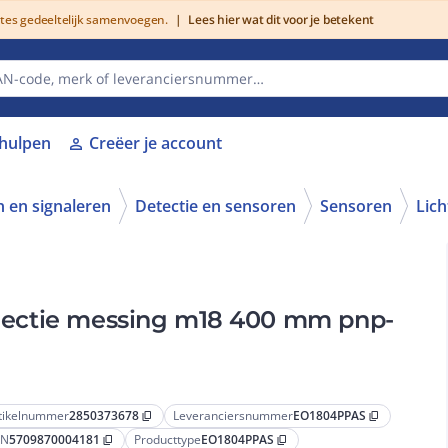
utes gedeeltelijk samenvoegen.
|
Lees hier wat dit voor je betekent
lhulpen
Creëer je account
person
 en signaleren
Detectie en sensoren
Sensoren
Lich
eflectie messing m18 400 mm pnp-
tikelnummer
2850373678
Leveranciersnummer
EO1804PPAS
content_copy
content_copy
AN
5709870004181
Producttype
EO1804PPAS
content_copy
content_copy