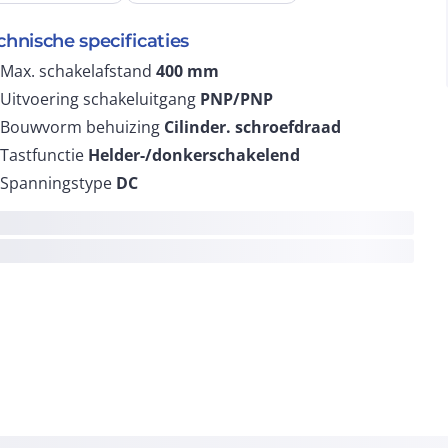
chnische specificaties
Max. schakelafstand
400
mm
Uitvoering schakeluitgang
PNP/PNP
Bouwvorm behuizing
Cilinder. schroefdraad
Tastfunctie
Helder-/donkerschakelend
Spanningstype
DC