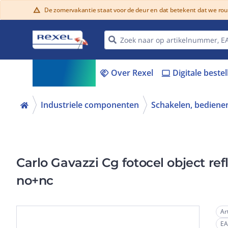
De zomervakantie staat voor de deur en dat betekent dat we ro
warning
Assortiment
Over Rexel
Digitale beste
menu_book
handshake
laptop
Industriele componenten
Schakelen, bedienen
Carlo Gavazzi Cg fotocel object r
no+nc
Ar
E