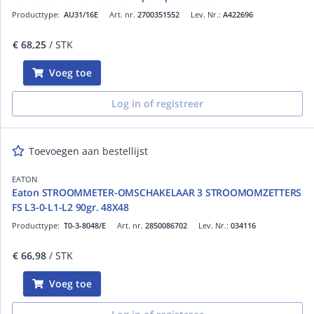
Producttype:
AU31/16E
Art. nr.
2700351552
Lev. Nr.:
A422696
€ 68,25
/ STK
Voeg toe
Log in of registreer
Toevoegen aan bestellijst
EATON
Eaton STROOMMETER-OMSCHAKELAAR 3 STROOMOMZETTERS
FS L3-0-L1-L2 90gr. 48X48
Producttype:
T0-3-8048/E
Art. nr.
2850086702
Lev. Nr.:
034116
€ 66,98
/ STK
Voeg toe