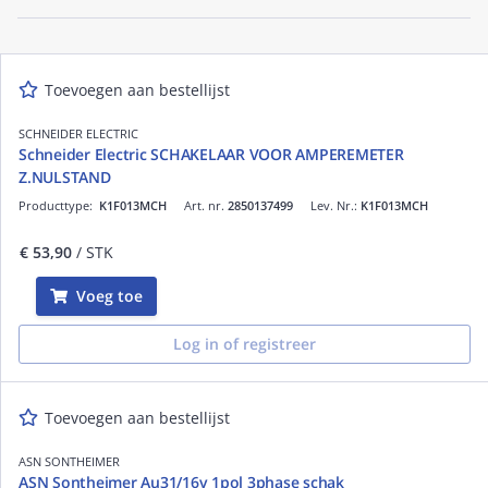
Toevoegen aan bestellijst
SCHNEIDER ELECTRIC
Schneider Electric SCHAKELAAR VOOR AMPEREMETER
Z.NULSTAND
Producttype:
K1F013MCH
Art. nr.
2850137499
Lev. Nr.:
K1F013MCH
€ 53,90
/ STK
Voeg toe
Log in of registreer
Toevoegen aan bestellijst
ASN SONTHEIMER
ASN Sontheimer Au31/16v 1pol 3phase schak