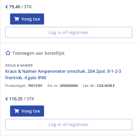
€ 79,40
/ STK
Voeg toe
Log in of registreer
Toevoegen aan bestellijst
KRAUS & NAIMER
Kraus & Naimer Amperemeter omschak. 20A 2pol. 0-1-2-3
frontinb. 4 gats IP40
Producttype:
70013181
Art. nr.
2850680066
Lev. Nr.:
CG8.A038.E
€ 110,25
/ STK
Voeg toe
Log in of registreer