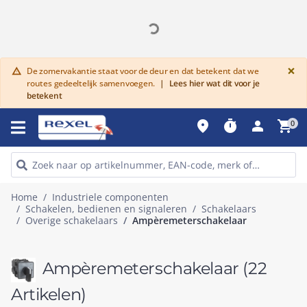
G
×
De zomervakantie staat voor de deur en dat betekent dat we
warning
routes gedeeltelijk samenvoegen.
|
Lees hier wat dit voor je
betekent
place
timer
person
shopping_cart
0
Home
Industriele componenten
Schakelen, bedienen en signaleren
Schakelaars
Overige schakelaars
Ampèremeterschakelaar
Ampèremeterschakelaar
(22
Artikelen)