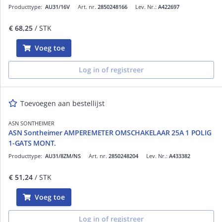
Producttype:
AU31/16V
Art. nr.
2850248166
Lev. Nr.:
A422697
€ 68,25
/ STK
Voeg toe
Log in of registreer
Toevoegen aan bestellijst
ASN SONTHEIMER
ASN Sontheimer AMPEREMETER OMSCHAKELAAR 25A 1 POLIG
1-GATS MONT.
Producttype:
AU31/8ZM/NS
Art. nr.
2850248204
Lev. Nr.:
A433382
€ 51,24
/ STK
Voeg toe
Log in of registreer