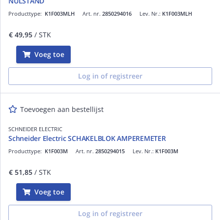
NULSTAND
Producttype:
K1F003MLH
Art. nr.
2850294016
Lev. Nr.:
K1F003MLH
€ 49,95
/ STK
Voeg toe
Log in of registreer
Toevoegen aan bestellijst
SCHNEIDER ELECTRIC
Schneider Electric SCHAKELBLOK AMPEREMETER
Producttype:
K1F003M
Art. nr.
2850294015
Lev. Nr.:
K1F003M
€ 51,85
/ STK
Voeg toe
Log in of registreer