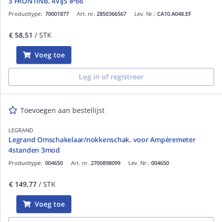
3 FRONTINB. 4VIJS IP66
Producttype:
70001877
Art. nr.
2850366567
Lev. Nr.:
CA10.A048.EF
€ 58,51
/ STK
Voeg toe
Log in of registreer
Toevoegen aan bestellijst
LEGRAND
Legrand Omschakelaar/nokkenschak. voor Ampèremeter
4standen 3mod
Producttype:
004650
Art. nr.
2700898099
Lev. Nr.:
004650
€ 149,77
/ STK
Voeg toe