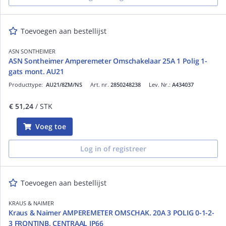
Toevoegen aan bestellijst
ASN SONTHEIMER
ASN Sontheimer Amperemeter Omschakelaar 25A 1 Polig 1-
gats mont. AU21
Producttype:
AU21/8ZM/NS
Art. nr.
2850248238
Lev. Nr.:
A434037
€ 51,24
/ STK
Voeg toe
Log in of registreer
Toevoegen aan bestellijst
KRAUS & NAIMER
Kraus & Naimer AMPEREMETER OMSCHAK. 20A 3 POLIG 0-1-2-
3 FRONTINB. CENTRAAL IP66