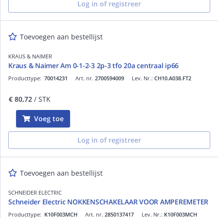
Log in of registreer
Toevoegen aan bestellijst
KRAUS & NAIMER
Kraus & Naimer Am 0-1-2-3 2p-3 tfo 20a centraal ip66
Producttype:
70014231
Art. nr.
2700594009
Lev. Nr.:
CH10.A038.FT2
€ 80,72
/ STK
Voeg toe
Log in of registreer
Toevoegen aan bestellijst
SCHNEIDER ELECTRIC
Schneider Electric NOKKENSCHAKELAAR VOOR AMPEREMETER
Producttype:
K10F003MCH
Art. nr.
2850137417
Lev. Nr.:
K10F003MCH