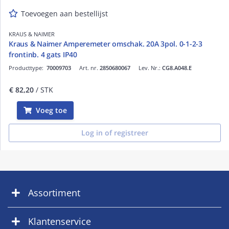
Toevoegen aan bestellijst
KRAUS & NAIMER
Kraus & Naimer Amperemeter omschak. 20A 3pol. 0-1-2-3
frontinb. 4 gats IP40
Producttype:
70009703
Art. nr.
2850680067
Lev. Nr.:
CG8.A048.E
€ 82,20
/ STK
Voeg toe
Log in of registreer
Assortiment
Klantenservice