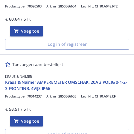
Producttype:
70020503
Art. nr.
2850366654
Lev. Nr.:
CH10.A048.FT2
€ 60,64
/ STK
Voeg toe
Log in of registreer
Toevoegen aan bestellijst
KRAUS & NAIMER
Kraus & Naimer AMPEREMETER OMSCHAK. 20A 3 POLIG 0-1-2-
3 FRONTINB. 4VIJS IP66
Producttype:
70014237
Art. nr.
2850366653
Lev. Nr.:
CH10.A048.EF
€ 58,51
/ STK
Voeg toe