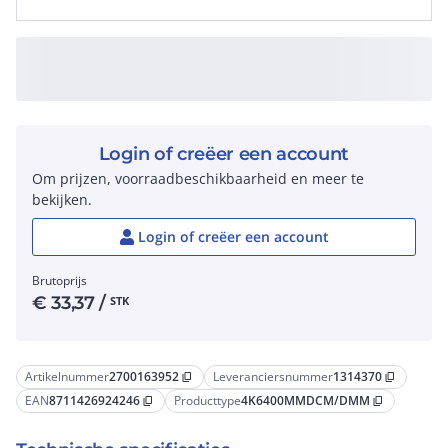
Login of creëer een account
Om prijzen, voorraadbeschikbaarheid en meer te
bekijken.
Login of creëer een account
Brutoprijs
€
33,37
/
STK
Artikelnummer
2700163952
Leveranciersnummer
1314370
content_copy
content_copy
EAN
8711426924246
Producttype
4K6400MMDCM/DMM
content_copy
content_copy