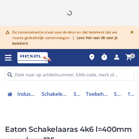
G
×
De zomervakantie staat voor de deur en dat betekent dat we
warning
routes gedeeltelijk samenvoegen.
|
Lees hier wat dit voor je
betekent
place
timer
person
shopping_cart
0
Industriele componenten
Schakelen, bedienen en signaleren
Schakelaars
Toebehoren voor schakelaars
Schakelaaras
1314370
Eaton Schakelaaras 4k6 l=400mm