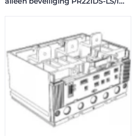
alleen beveiliging PR221DS-LS/I
micropro