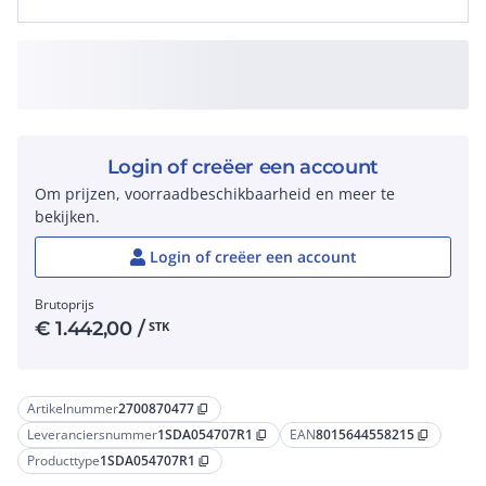
Login of creëer een account
Om prijzen, voorraadbeschikbaarheid en meer te
bekijken.
Login of creëer een account
Brutoprijs
€
1.442,00
/
STK
Artikelnummer
2700870477
content_copy
Leveranciersnummer
1SDA054707R1
EAN
8015644558215
content_copy
content_copy
Producttype
1SDA054707R1
content_copy