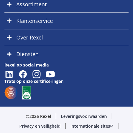
Assortiment
Klantenservice
Over Rexel
Diensten
Rexel op social media
Trots op onze certificeringen
©2026 Rexel
Leveringsvoorwaarden
Privacy en veiligheid
Internationale sites
open_in_new