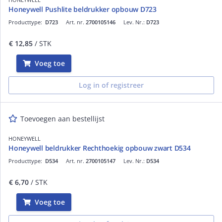
Honeywell Pushlite beldrukker opbouw D723
Producttype:
D723
Art. nr.
2700105146
Lev. Nr.:
D723
€ 12,85
/ STK
Voeg toe
Log in of registreer
Toevoegen aan bestellijst
HONEYWELL
Honeywell beldrukker Rechthoekig opbouw zwart D534
Producttype:
D534
Art. nr.
2700105147
Lev. Nr.:
D534
€ 6,70
/ STK
Voeg toe