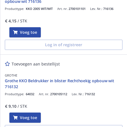
opbouw wit 716136
Producttype:
KKO 2005 WIT/WIT
Art. nr.
2700101101
Lev. Nr.:
716136
€ 4,15
/ STK
Voeg toe
Log in of registreer
Toevoegen aan bestellijst
GROTHE
Grothe KKO Beldrukker in blister Rechthoekig opbouw wit
716132
Producttype:
64032
Art. nr.
2700105112
Lev. Nr.:
716132
€ 9,10
/ STK
Voeg toe