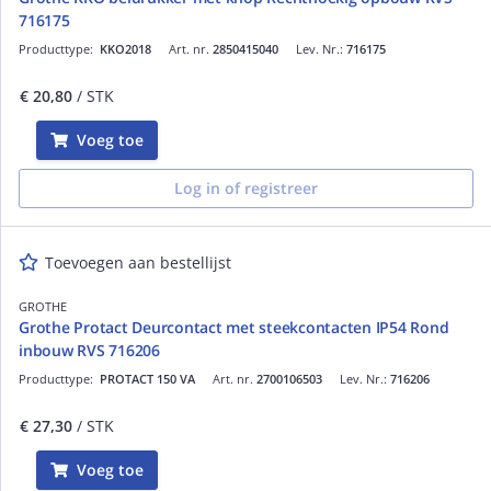
716175
Producttype:
KKO2018
Art. nr.
2850415040
Lev. Nr.:
716175
€ 20,80
/ STK
Voeg toe
Log in of registreer
Toevoegen aan bestellijst
GROTHE
Grothe Protact Deurcontact met steekcontacten IP54 Rond
inbouw RVS 716206
Producttype:
PROTACT 150 VA
Art. nr.
2700106503
Lev. Nr.:
716206
€ 27,30
/ STK
Voeg toe