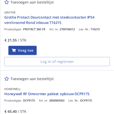
Toevoegen aan bestellijst
GROTHE
Grothe Protact Deurcontact met steekcontacten IP54
verchroomd Rond inbouw 716215
Producttype:
PROTACT 360 CR
Art. nr.
2700106512
Lev. Nr.:
716215
€ 21,55
/ STK
Voeg toe
Log in of registreer
Toevoegen aan bestellijst
HONEYWELL
Honeywell RF Omvormer pakket opbouw DCP917S
Producttype:
DCP917S
Art. nr.
2850069363
Lev. Nr.:
DCP917S
€ 65,40
/ STK