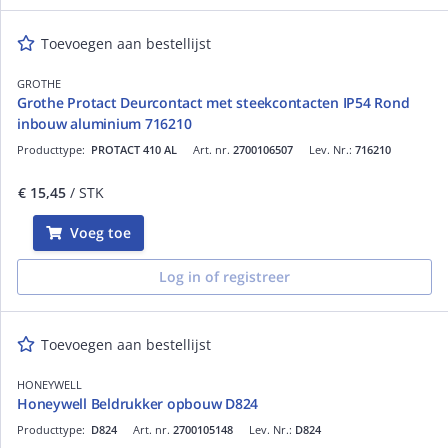
Toevoegen aan bestellijst
GROTHE
Grothe Protact Deurcontact met steekcontacten IP54 Rond
inbouw aluminium 716210
Producttype:
PROTACT 410 AL
Art. nr.
2700106507
Lev. Nr.:
716210
€ 15,45
/ STK
Voeg toe
Log in of registreer
Toevoegen aan bestellijst
HONEYWELL
Honeywell Beldrukker opbouw D824
Producttype:
D824
Art. nr.
2700105148
Lev. Nr.:
D824