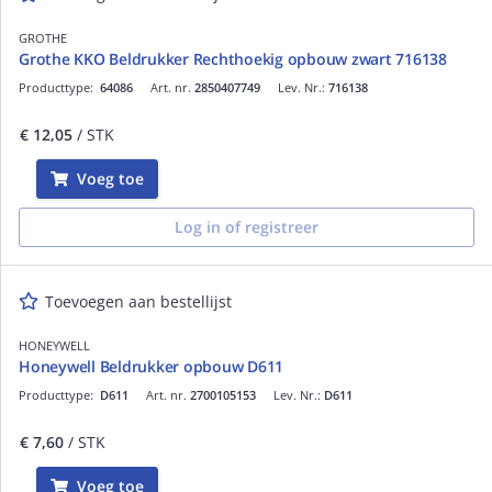
GROTHE
Grothe KKO Beldrukker Rechthoekig opbouw zwart 716138
Producttype:
64086
Art. nr.
2850407749
Lev. Nr.:
716138
€ 12,05
/ STK
Voeg toe
Log in of registreer
Toevoegen aan bestellijst
HONEYWELL
Honeywell Beldrukker opbouw D611
Producttype:
D611
Art. nr.
2700105153
Lev. Nr.:
D611
€ 7,60
/ STK
Voeg toe