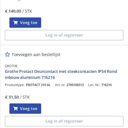
€ 140,00
/ STK
Voeg toe
Log in of registreer
Toevoegen aan bestellijst
GROTHE
Grothe Protact Deurcontact met steekcontacten IP54 Rond
inbouw aluminium 716216
Producttype:
PROTACT 210 AL
Art. nr.
2700106513
Lev. Nr.:
716216
€ 31,50
/ STK
Voeg toe
Log in of registreer