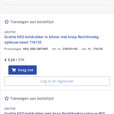
Toevoegen aan bestellijst
GROTHE
Grothe KKO beldrukker in blister met knop Rechthoekig
opbouw zwart 716135
Producttype:
KKO 2005 ZWT/WIT
Art. nr.
2700101102
Lev. Nr.:
716135
€ 3,24
/ STK
Voeg toe
Log in of registreer
Toevoegen aan bestellijst
GROTHE
Grothe KKO beldrukker met knop Rechthoekig opbouw RVS