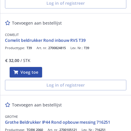
Log in of registreer
Toevoegen aan bestellijst
COMELIT
Comelit beldrukker Rond inbouw RVS T39
Producttype:
T39
Art. nr.
2700824815
Lev. Nr.:
T39
€ 32,00
/ STK
Voeg toe
Log in of registreer
Toevoegen aan bestellijst
GROTHE
Grothe Beldrukker IP44 Rond opbouw messing 716251
Producttype:
TORK 2060
Art. nr.
2700105121
Lev. Nr.:
716251