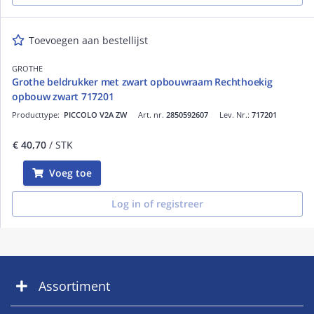
Toevoegen aan bestellijst
GROTHE
Grothe beldrukker met zwart opbouwraam Rechthoekig
opbouw zwart 717201
Producttype:
PICCOLO V2A ZW
Art. nr.
2850592607
Lev. Nr.:
717201
€ 40,70
/ STK
Voeg toe
Log in of registreer
Assortiment