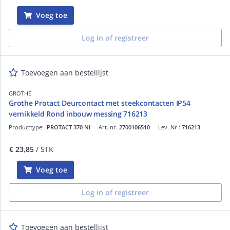
Voeg toe
Log in of registreer
Toevoegen aan bestellijst
GROTHE
Grothe Protact Deurcontact met steekcontacten IP54
vernikkeld Rond inbouw messing 716213
Producttype:
PROTACT 370 NI
Art. nr.
2700106510
Lev. Nr.:
716213
€ 23,85
/ STK
Voeg toe
Log in of registreer
Toevoegen aan bestellijst