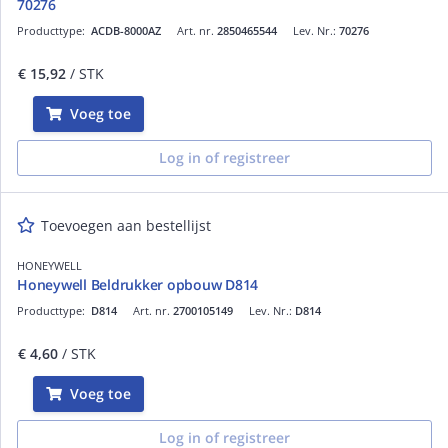
70276
Producttype:
ACDB-8000AZ
Art. nr.
2850465544
Lev. Nr.:
70276
€ 15,92
/ STK
Voeg toe
Log in of registreer
Toevoegen aan bestellijst
HONEYWELL
Honeywell Beldrukker opbouw D814
Producttype:
D814
Art. nr.
2700105149
Lev. Nr.:
D814
€ 4,60
/ STK
Voeg toe
Log in of registreer