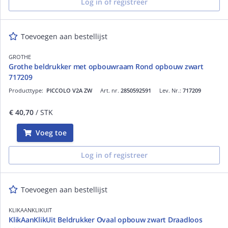
Log in of registreer
Toevoegen aan bestellijst
GROTHE
Grothe beldrukker met opbouwraam Rond opbouw zwart
717209
Producttype:
PICCOLO V2A ZW
Art. nr.
2850592591
Lev. Nr.:
717209
€ 40,70
/ STK
Voeg toe
Log in of registreer
Toevoegen aan bestellijst
KLIKAANKLIKUIT
KlikAanKlikUit Beldrukker Ovaal opbouw zwart Draadloos