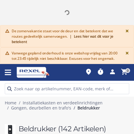
G
×
De zomervakantie staat voor de deur en dat betekent dat we
warning
routes gedeeltelijk samenvoegen.
|
Lees hier wat dit voor je
betekent
G
×
Vanwege gepland onderhoud is onze webshop vrijdag van 20:00
warning
tot 23:45 tijdelijk niet beschikbaar. Excuses voor het ongemak.
place
timer
person
shopping_cart
0
Home
Installatiekasten en verdeelinrichtingen
Gongen, deurbellen en trafo's
Beldrukker
Beldrukker
(142 Artikelen)