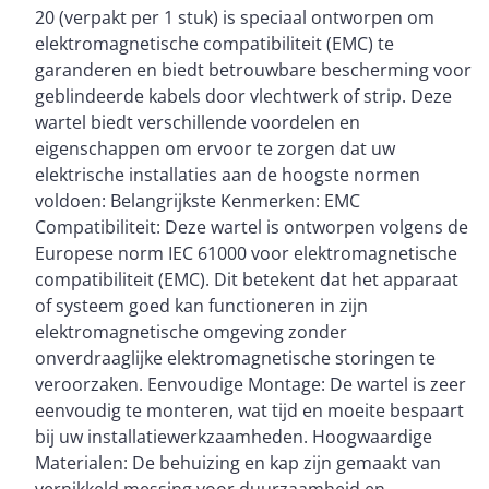
20 (verpakt per 1 stuk) is speciaal ontworpen om
contactveer van koperlegering en de O-ring van nitril
elektromagnetische compatibiliteit (EMC) te
NBR. IP68 Bescherming: Deze wartel heeft een IP68-
garanderen en biedt betrouwbare bescherming voor
beschermingsindex, wat betekent dat hij bestand is
geblindeerde kabels door vlechtwerk of strip. Deze
tegen stof en waterdichtheid tot 5 bar (30 minuten),
wartel biedt verschillende voordelen en
volgens de norm EN 60529. Gloeidraadbestendigheid:
eigenschappen om ervoor te zorgen dat uw
Deze wartel heeft een gloeidraadbestendigheid van
elektrische installaties aan de hoogste normen
V2 volgens UL94, wat betekent dat hij bestand is
voldoen: Belangrijkste Kenmerken: EMC
tegen ontvlamming. Gebruikstemperatuur: De wartel
Compatibiliteit: Deze wartel is ontworpen volgens de
is geschikt voor gebruik in een temperatuurbereik
Europese norm IEC 61000 voor elektromagnetische
van -20 tot +100 °C. Metrische Schroefdraad: De
compatibiliteit (EMC). Dit betekent dat het apparaat
wartel heeft metrische schroefdraad volgens EN
of systeem goed kan functioneren in zijn
60423, wat zorgt voor compatibiliteit met standaard
elektromagnetische omgeving zonder
fittingen. Voldoet aan Normen: Deze wartel voldoet
onverdraaglijke elektromagnetische storingen te
aan de norm EN 62444, wat garant staat voor
veroorzaken. Eenvoudige Montage: De wartel is zeer
kwaliteit en conformiteit. Borgmoeren Beschikbaar:
eenvoudig te monteren, wat tijd en moeite bespaart
De bijbehorende borgmoeren zijn ook verkrijgbaar
bij uw installatiewerkzaamheden. Hoogwaardige
voor uw gemak. Onze metalen wartel EMC 2 is ideaal
Materialen: De behuizing en kap zijn gemaakt van
voor gebruik in verschillende elektrische
vernikkeld messing voor duurzaamheid en
toepassingen waar EMC en bescherming van