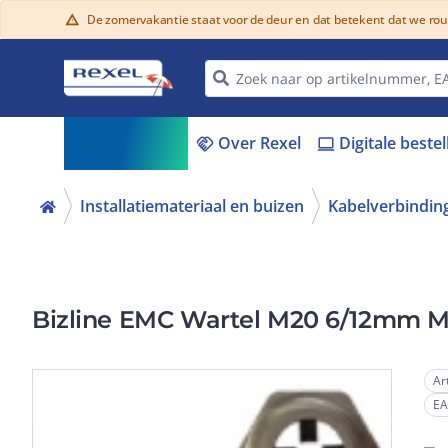
De zomervakantie staat voor de deur en dat betekent dat we ro
warning
Assortiment
Over Rexel
Digitale beste
menu_book
handshake
laptop
Installatiemateriaal en buizen
Kabelverbindin
Bizline EMC Wartel M20 6/12mm M
Ar
E