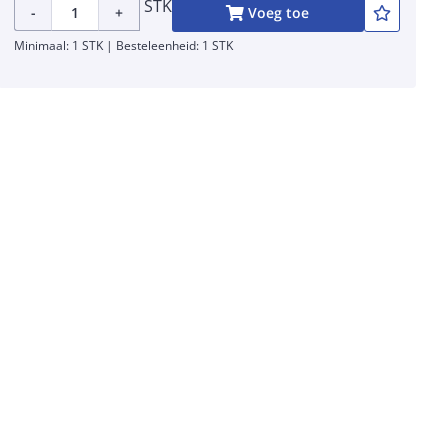
STK
-
+
Voeg toe
Minimaal: 1 STK | Besteleenheid: 1 STK