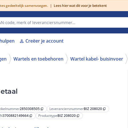
utes gedeeltelijk samenvoegen.
|
Lees hier wat dit voor je betekent
lhulpen
Creëer je account
person
gen
Wartels en toebehoren
Wartel kabel- buisinvoer
etaal
tikelnummer
2850308505
Leveranciersnummer
BIZ 208020
content_copy
content_copy
AN
3700882149664
Producttype
BIZ 208020
content_copy
content_copy