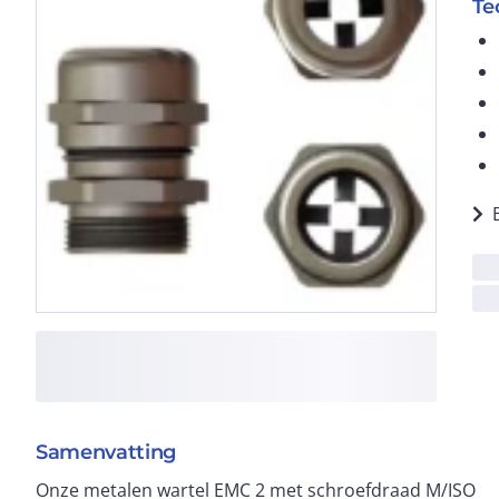
Te
Samenvatting
Onze metalen wartel EMC 2 met schroefdraad M/ISO
van chloropreen rubber, de klemring van PA 6, de