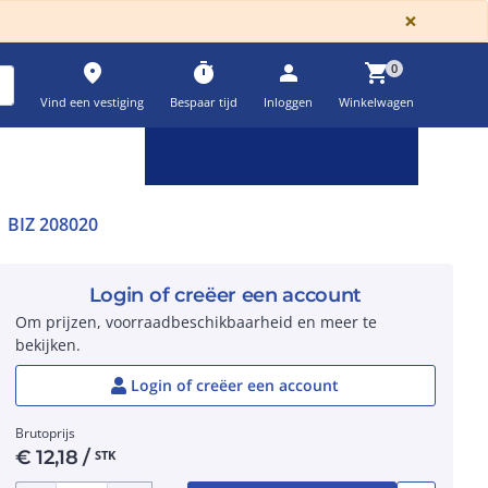
GLOBA
×
place
timer
person
shopping_cart
0
Vind een vestiging
Bespaar tijd
Inloggen
Winkelwagen
Keuzehulpen & calculatoren
settings
BIZ 208020
Login of creëer een account
Om prijzen, voorraadbeschikbaarheid en meer te
bekijken.
Login of creëer een account
Brutoprijs
€
12,18
/
STK