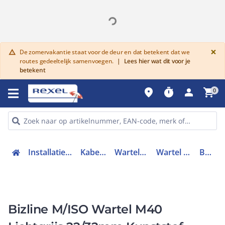
G
×
De zomervakantie staat voor de deur en dat betekent dat we
warning
routes gedeeltelijk samenvoegen.
|
Lees hier wat dit voor je
betekent
place
timer
person
shopping_cart
0
Installatiemateriaal en buizen
Kabelverbindingen
Wartels en toebehoren
Wartel kabel- buisinvoer
BIZ 206140
Bizline M/ISO Wartel M40