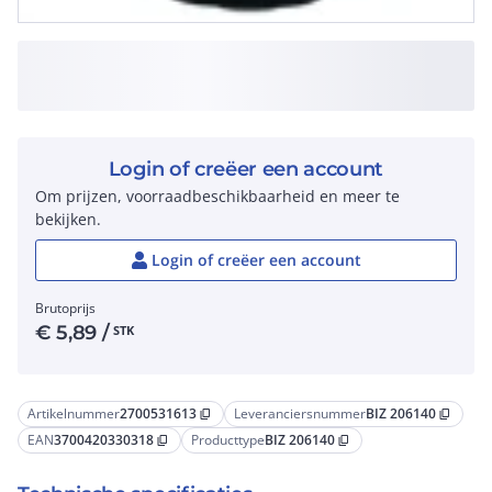
Login of creëer een account
Om prijzen, voorraadbeschikbaarheid en meer te
bekijken.
Login of creëer een account
Brutoprijs
€
5,89
/
STK
Artikelnummer
2700531613
Leveranciersnummer
BIZ 206140
content_copy
content_copy
EAN
3700420330318
Producttype
BIZ 206140
content_copy
content_copy