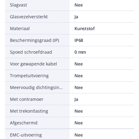
Slagvast
Nee
Glasvezelversterkt
Ja
Materiaal
Kunststof
Beschermingsgraad (IP)
IP68
Spoed schroefdraad
0 mm
Voor gewapende kabel
Nee
Trompetuitvoering
Nee
Meervoudig dichtingsinzetstuk
Nee
Met contramoer
Ja
Met trekontlasting
Nee
Afgeschermd
Nee
EMC-uitvoering
Nee