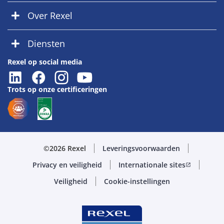
Over Rexel
Diensten
Rexel op social media
Trots op onze certificeringen
©2026 Rexel
Leveringsvoorwaarden
Privacy en veiligheid
Internationale sites
open_in_new
Veiligheid
Cookie-instellingen