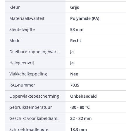
Kleur
Grijs
Materiaalkwaliteit
Polyamide (PA)
Sleutelwijdte
53 mm
Model
Recht
Deelbare koppeling/wartel
Ja
Halogeenvrij
Ja
Vlakkabelkoppeling
Nee
RAL-nummer
7035
Oppervlaktebescherming
Onbehandeld
Gebruikstemperatuur
-30 - 80 °C
Geschikt voor kabeldiameter
22 - 32 mm
Schroefdraadlengte
18.3 mm