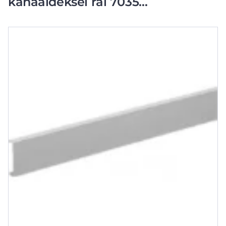
kanaaldeksel ral 7035
2000x80mm grijs HA70802