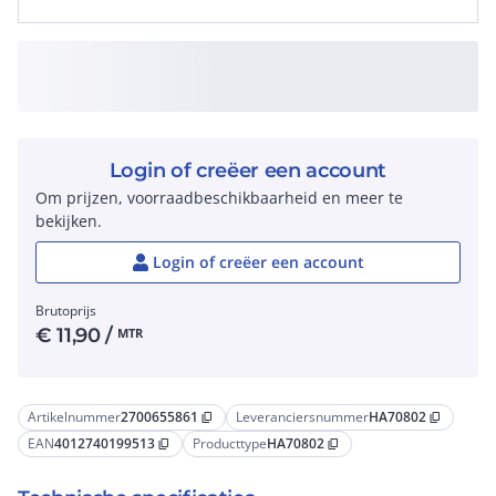
Login of creëer een account
Om prijzen, voorraadbeschikbaarheid en meer te
bekijken.
Login of creëer een account
Brutoprijs
€
11,90
/
MTR
Artikelnummer
2700655861
Leveranciersnummer
HA70802
content_copy
content_copy
EAN
4012740199513
Producttype
HA70802
content_copy
content_copy