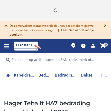
G
×
De zomervakantie staat voor de deur en dat betekent dat we
warning
routes gedeeltelijk samenvoegen.
|
Lees hier wat dit voor je
betekent
place
timer
person
shopping_cart
0
Kabeldraagsystemen en goten
Bedradingskanalen
Bedradingskanalen hulpstukken
Deksel bedradingskoker
HA70802
Hager Tehalit HA7 bedrading