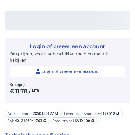
Login of creëer een account
Om prijzen, voorraadbeschikbaarheid en meer te
bekijken.
Login of creëer een account
Brutoprijs
€
11,78
/
MTR
Artikelnummer
2850450627
Leveranciersnummer
6178512
content_copy
content_copy
EAN
4012196041763
Producttype
LKV D 100
content_copy
content_copy