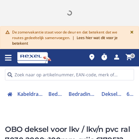
G
×
De zomervakantie staat voor de deur en dat betekent dat we
warning
routes gedeeltelijk samenvoegen.
|
Lees hier wat dit voor je
betekent
place
timer
person
shopping_cart
0
Kabeldraagsystemen en goten
Bedradingskanalen
Bedradingskanalen hulpstukken
Deksel bedradingskoker
6178512
OBO deksel voor lkv / lkv/n pvc ral